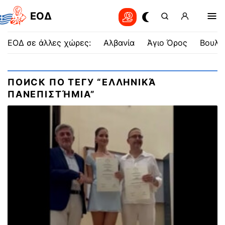
EOΔ
ΕΟΔ σε άλλες χώρες:
Αλβανία
Άγιο Όρος
Βουλγ
ПОИСК ПО ТЕГУ “ΕΛΛΗΝΙΚΆ
ΠΑΝΕΠΙΣΤΉΜΙΑ”