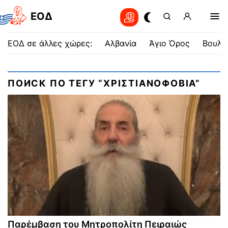
EOΔ
ΕΟΔ σε άλλες χώρες:
Αλβανία
Άγιο Όρος
Βουλγ
ПОИСК ПО ТЕГУ “ΧΡΙΣΤΙΑΝΟΦΟΒΙΑ”
Παρέμβαση του Μητροπολίτη Πειραιώς