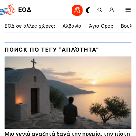
EOΔ
ΕΟΔ σε άλλες χώρες:
Αλβανία
Άγιο Όρος
Βουλγ
ПОИСК ПО ТЕГУ “ΑΠΛΌΤΗΤΑ”
Μια γενιά αναζητά ξανά την ηρεμία, την πίστη