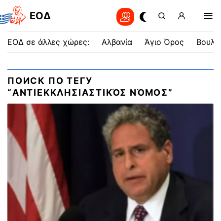
EOΔ
ΕΟΔ σε άλλες χώρες:
Αλβανία
Άγιο Όρος
Βουλγ
ПОИСК ПО ТЕГУ
“ΑΝΤΙΕΚΚΛΗΣΙΑΣΤΙΚΌΣ ΝΌΜΟΣ”