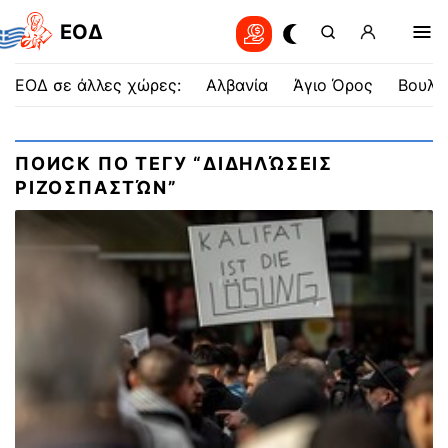
EOΔ
ΕΟΔ σε άλλες χώρες:
Αλβανία
Άγιο Όρος
Βουλγ
ПОИСК ПО ТЕГУ “ΔΙΔΗΛΏΣΕΙΣ
ΡΙΖΟΣΠΑΣΤΏΝ”