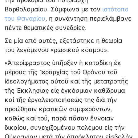
την προεδρία του Πατριάρχη
Βαρθολομαίου. Σύμφωνα με τον
ιστότοπο
του Φαναρίου
, η συνάντηση περιελάμβανε
πέντε θεματικές συνεδρίες.
Σε μία από αυτές, εξετάστηκε η θεωρία
του λεγόμενου «ρωσικού κόσμου».
«Ἀπερίφραστος ὑπῆρξεν ἡ καταδίκη ἐκ
μέρους τῆς Ἱεραρχίας τοῦ Θρόνου τοῦ
ἰδεολογήματος αὐτοῦ καί τῆς μετατροπῆς
τῆς Ἐκκλησίας εἰς ἐγκόσμιον καθίδρυμα
καί τῆς ἐργαλειοποιήσεώς της διά τήν
προώθησιν κρατικῶν συμφερόντων,
καθώς καί τοῦ, παρά πᾶσαν ἔννοιαν
δικαίου, συνεχιζομένου πολέμου εἰς τήν
Οὐκρανίαν μετά τήν ἀπρόκλητον εἰσβολήν