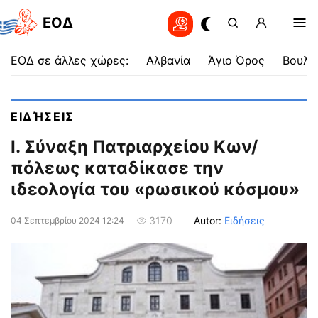
EOΔ
ΕΟΔ σε άλλες χώρες:
Αλβανία
Άγιο Όρος
Βουλγ
ΕΙΔΉΣΕΙΣ
Ι. Σύναξη Πατριαρχείου Κων/
πόλεως καταδίκασε την
ιδεολογία του «ρωσικού κόσμου»
Autor:
Ειδήσεις
3170
04 Σεπτεμβρίου 2024 12:24