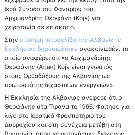
εξέφρασε απορία για την εκλογή από την
Ιερά Σύνοδο του Φαναρίου του
Αρχιμανδρίτη Θεοφάνη (Koja) για
χειροτονία σε επίσκοπο.
Στην
επίσημη ιστοσελίδα της Αλβανικής
Εκκλησίας δημοσιεύτηκε
ανακοινωθέν, το
οποίο αναφέρει ότι «ο Αρχιμανδρίτης
Θεοφάνης (Arjan) Koja είναι γνωστός
στους Ορθοδόξους της Αλβανίας ως
πρωτοστάτης διχαστικών ενεργειών».
Η Εκκλησία της Αλβανίας ανέφερε ότι ο
Θεοφάνης στα Τίρανα το 1966. Φοίτησε για
λίγο στο Ιερατικό Φροντιστήριο του
Δυρραχίου και στη συνέχεια μετέβη στη
Ρουμανία, όπου χειροτονήθηκε διάκονος