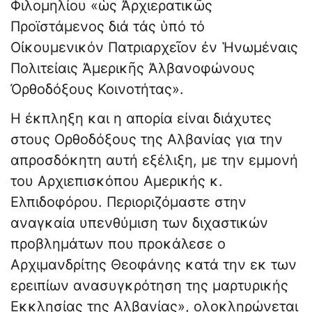
Φιλομηλίου «ὡς Ἀρχιερατικῶς
Προϊστάμενος διά τάς ὑπό τό
Οἰκουμενικόν Πατριαρχεῖον ἐν Ἡνωμέναις
Πολιτείαις Ἀμερικῆς Ἀλβανοφώνους
Ὀρθοδόξους Κοινοτήτας».
Η έκπληξη και η απορία είναι διάχυτες
στους Ορθοδόξους της Αλβανίας για την
απροσδόκητη αυτή εξέλιξη, με την εμμονή
του Αρχιεπισκόπου Αμερικής κ.
Ελπιδοφόρου. Περιοριζόμαστε στην
αναγκαία υπενθύμιση των διχαστικών
προβλημάτων που προκάλεσε ο
Αρχιμανδρίτης Θεοφάνης κατά την εκ των
ερειπίων ανασυγκρότηση της μαρτυρικής
Εκκλησίας της Αλβανίας», ολοκληρώνεται