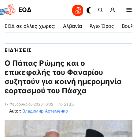
EOΔ
ΕΟΔ σε άλλες χώρες:
Αλβανία
Άγιο Όρος
Βουλγ
ΕΙΔΉΣΕΙΣ
Ο Πάπας Ρώμης και ο
επικεφαλής του Φαναρίου
συζητούν για κοινή ημερομηνία
εορτασμού του Πάσχα
2135
17 Φεβρουαρίου 2023 16:02
Autor:
Владимир Артеменко