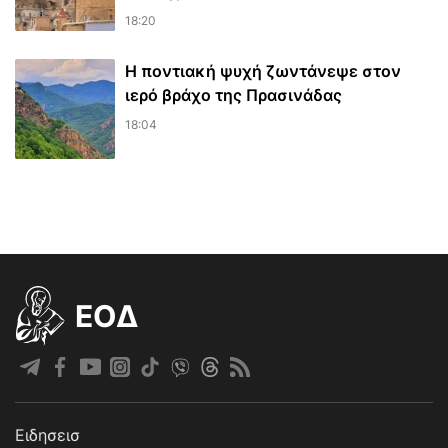
18:20
Η ποντιακή ψυχή ζωντάνεψε στον
ιερό βράχο της Πρασινάδας
18:04
EOΔ
Ειδησεισ