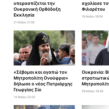
υπερασπίζεται την
σχολίασε το
Ουκρανική Ορθόδοξη
Φιλαρέτου
Εκκλησία
18 Μαΐου 18:08
21 Μαΐου 21:58
«Σέβομαι και αγαπώ τον
Ουκρανία: Β
Μητροπολίτη Ονούφριο»
στρατιωτικ
δήλωσε ο νέος Πατριάρχης
Μητροπολίτ
Γεωργίας Σίο
08 Μαΐου 16:48
14 Μαΐου 23:20