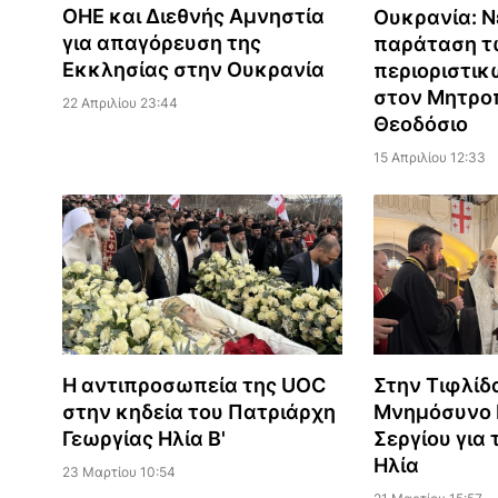
ΟΗΕ και Διεθνής Αμνηστία
Ουκρανία: Ν
για απαγόρευση της
παράταση τ
Εκκλησίας στην Ουκρανία
περιοριστι
στον Μητρο
22 Απριλίου 23:44
Θεοδόσιο
15 Απριλίου 12:33
Η αντιπροσωπεία της UOC
Στην Τιφλίδ
στην κηδεία του Πατριάρχη
Μνημόσυνο 
Γεωργίας Ηλία Β'
Σεργίου για
Ηλία
23 Μαρτίου 10:54