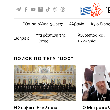
ΕΟΔ σε άλλες χώρες:
Αλβανία
Άγιο Όρο
Υπεράσπιση της
Άνθρωπος και
ειδησεις
Πίστης
Εκκλησία
ПОИСК ПО ТЕГУ “UOC”
Η Σερβική Εκκλησία
Ο Μητρоπολ