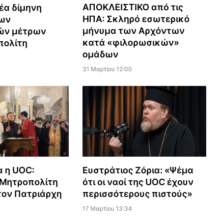
ΑΠΟΚΛΕΙΣΤΙΚΟ από τις
έα δίμηνη
ΗΠΑ: Σκληρό εσωτερικό
ων
μήνυμα των Αρχόντων
κών μέτρων
κατά «φιλορωσικών»
πολίτη
ομάδων
31 Μαρτίου 12:00
α η UOC:
Ευστράτιος Ζόρια: «Ψέμα
Μητροπολίτη
ότι οι ναοί της UOC έχουν
 τον Πατριάρχη
περισσότερους πιστούς»
17 Μαρτίου 13:34