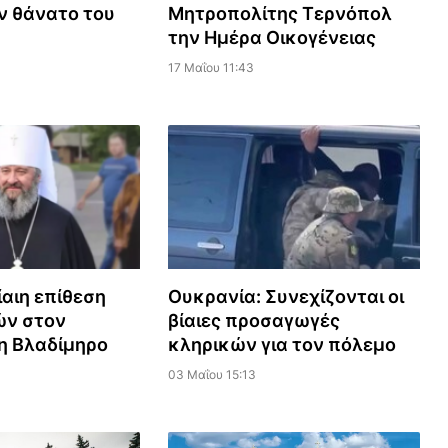
ν θάνατο του
Μητροπολίτης Τερνόπολ
την Ημέρα Οικογένειας
17 Μαΐου 11:43
ίαιη επίθεση
Ουκρανία: Συνεχίζονται οι
ών στον
βίαιες προσαγωγές
η Βλαδίμηρο
κληρικών για τον πόλεμο
03 Μαΐου 15:13