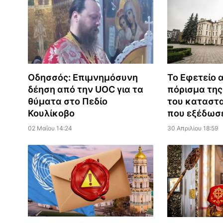
Οδησσός: Επιμνημόσυνη
Το Εφετείο 
δέηση από την UOC για τα
πόρισμα της
θύματα στο Πεδίο
του καταστα
Κουλίκοβο
που εξέδωσ
02 Μαΐου 14:24
30 Απριλίου 18:59