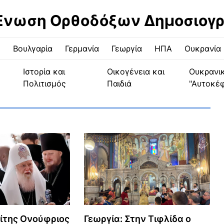
Ένωση Ορθοδόξων Δημοσιογ
ς
Βουλγαρία
Γερμανία
Γεωργία
ΗΠΑ
Ουκρανία
Ιστορία και
Οικογένεια και
Ουκρανι
Πολιτισμός
Παιδιά
"Αυτοκέ
ίτης Ονούφριος
Γεωργία: Στην Τιφλίδα ο