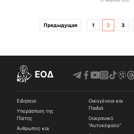
21 Μαρτίου 15:57
Предыдущая
1
2
3
EOΔ
Ειδησεισ
Οικογένεια και
Παιδιά
Υπεράσπιση της
Πίστης
Ουκρανικό
"Αυτοκέφαλο"
Άνθρωπος και