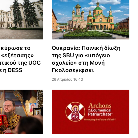
ακύρωσε το
Ουκρανία: Ποινική δίωξη
 «εξέτασης»
της SBU για «υπόγειο
τικού της UOC
σχολείο» στη Μονή
ε η DESS
Γκολοσέγιφσκι
26 Απριλίου 16:43