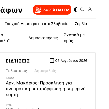
ράφων
ΔΩΡΕΆ ΓΙΑ EOΔ
Τσεχική Δημοκρατία και Σλοβακία
Σερβία
κό
Σχετικά με
Δημοσκοπήσεις
φαλο"
εμάς
ΕΙΔΉΣΕΙΣ
06 Αυγούστου 2026
Τελευταίες
Δημοφιλείς
13:00
Αρχ. Μακάριος: Πρόσκληση για
πνευματική μεταμόρφωση η σημερινή
εορτή
12:40