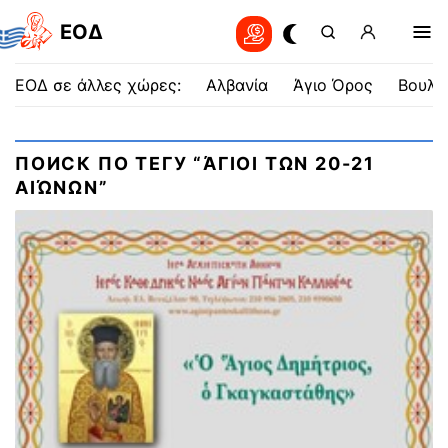
EOΔ
ΕΟΔ σε άλλες χώρες:
Αλβανία
Άγιο Όρος
Βουλγ
ПОИСК ПО ТЕГУ “ΆΓΙΟΙ ΤΩΝ 20-21
ΑΙΏΝΩΝ”