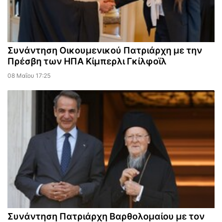
Συνάντηση Οικουμενικού Πατριάρχη με την
Πρέσβη των ΗΠΑ Κίμπερλι Γκίλφοϊλ
08 Μαΐου 17:25
Συνάντηση Πατριάρχη Βαρθολομαίου με τον