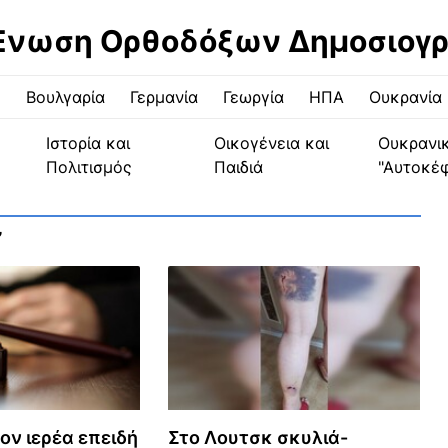
Ένωση Ορθοδόξων Δημοσιογ
ς
Βουλγαρία
Γερμανία
Γεωργία
ΗΠΑ
Ουκρανία
Ιστορία και
Οικογένεια και
Ουκρανι
Πολιτισμός
Παιδιά
"Αυτοκέ
”
ον ιερέα επειδή
Στο Λουτσκ σκυλιά-