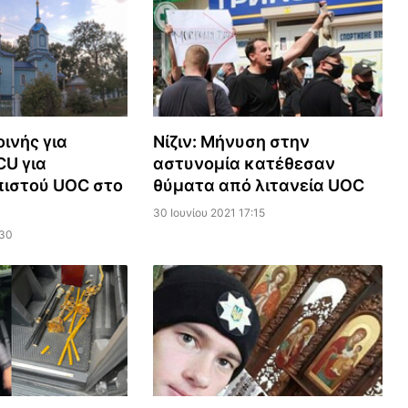
ινής για
Νίζιν: Μήνυση στην
CU για
αστυνομία κατέθεσαν
πιστού UOC στο
θύματα από λιτανεία UOC
30 Ιουνίου 2021 17:15
:30