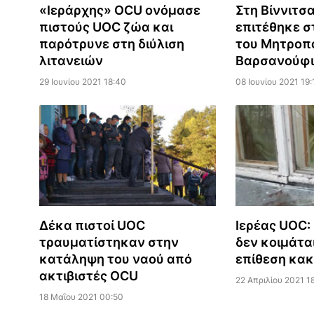
«Ιεράρχης» OCU ονόμασε
Στη Βίννιτσ
πιστούς UOC ζώα και
επιτέθηκε σ
παρότρυνε στη διύλιση
του Μητροπ
λιτανειών
Βαρσανούφι
29 Ιουνίου 2021 18:40
08 Ιουνίου 2021 19:
Δέκα πιστοί UOC
Ιερέας UOC:
τραυματίστηκαν στην
δεν κοιμάτα
κατάληψη του ναού από
επίθεση κα
ακτιβιστές OCU
22 Απριλίου 2021 1
18 Μαΐου 2021 00:50