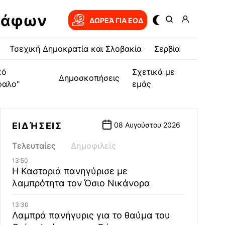
ράφων
ΔΩΡΕΆ ΓΙΑ EOΔ
Τσεχική Δημοκρατία και Σλοβακία
Σερβία
κό
Σχετικά με
Δημοσκοπήσεις
φαλο"
εμάς
ΕΙΔΉΣΕΙΣ
08 Αυγούστου 2026
Τελευταίες
Δημοφιλείς
13:50
Η Καστοριά πανηγύρισε με
λαμπρότητα τον Όσιο Νικάνορα
13:30
Λαμπρά πανήγυρις για το θαύμα του