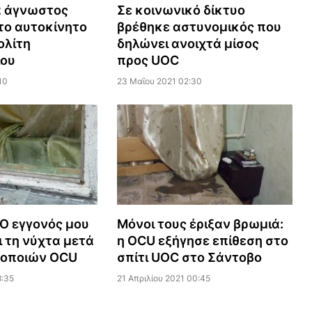
α άγνωστος
Σε κοινωνικό δίκτυο
το αυτοκίνητο
βρέθηκε αστυνομικός που
ολίτη
δηλώνει ανοιχτά μίσος
ου
προς UOC
10
23 Μαΐου 2021 02:30
 Ο εγγονός μου
Μόνοι τους έριξαν βρωμιά:
ι τη νύχτα μετά
η OCU εξήγησε επίθεση στο
κοποιών OCU
σπίτι UOC στο Σάντοβο
8:35
21 Απριλίου 2021 00:45