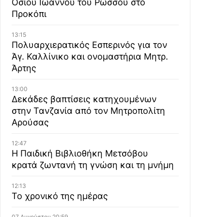
Οσίου Ιωάννου του Ρώσσου στο
Προκόπι
13:15
Πολυαρχιερατικός Εσπερινός για τον
Άγ. Καλλίνικο και ονομαστήρια Μητρ.
Άρτης
13:00
Δεκάδες βαπτίσεις κατηχουμένων
στην Τανζανία από τον Μητροπολίτη
Αρούσας
12:47
Η Παιδική Βιβλιοθήκη Μετσόβου
κρατά ζωντανή τη γνώση και τη μνήμη
12:13
Το χρονικό της ημέρας
07 Αυγούστου 20:59