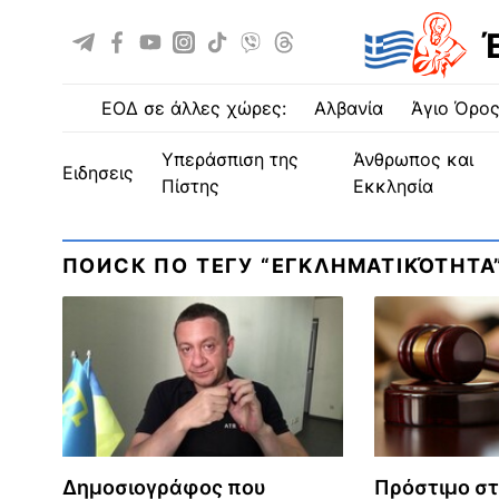
ΕΟΔ σε άλλες χώρες:
Αλβανία
Άγιο Όρο
Υπεράσπιση της
Άνθρωπος και
ειδησεις
Πίστης
Εκκλησία
ПОИСК ПО ТЕГУ “ΕΓΚΛΗΜΑΤΙΚΌΤΗΤΑ
Δημοσιογράφος που
Πρόστιμο στ