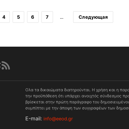
4
5
6
7
...
Следующая
Ολα τα δικαιώματα διατηρούνται. Η χρήση και η παρ
την προϋπόθεση ότι υπάρχει ανοιχτός σύνδεσμος προ
βρίσκεται στην πρώτη παράγραφο του δημοσιευμένου
συμπίπτει με την άποψη των συγγραφέων των δημοσ
Е-mail:
info@eeod.gr