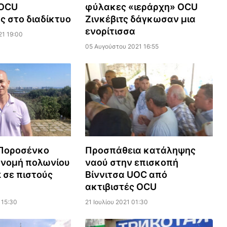
 OCU
φύλακες «ιεράρχη» OCU
ς στο διαδίκτυο
Ζινκέβιτς δάγκωσαν μια
ενορίτισσα
21 19:00
05 Αυγούστου 2021 16:55
Ποροσένκο
Προσπάθεια κατάληψης
ανομή πολωνίου
ναού στην επισκοπή
k σε πιστούς
Βίννιτσα UOC από
ακτιβιστές OCU
 15:30
21 Ιουλίου 2021 01:30