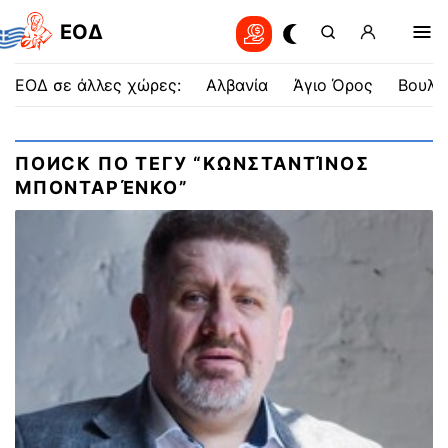
EOΔ
ΕΟΔ σε άλλες χώρες:
Αλβανία
Άγιο Όρος
Βουλγ
ПОИСК ПО ТЕГУ “ΚΩΝΣΤΑΝΤΊΝΟΣ
ΜΠΟΝΤΑΡΈΝΚΟ”