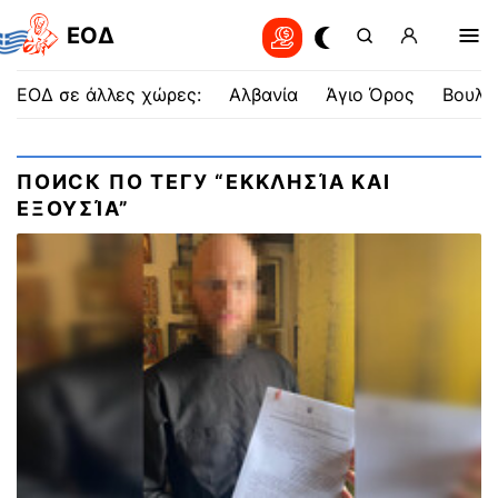
EOΔ
ΕΟΔ σε άλλες χώρες:
Αλβανία
Άγιο Όρος
Βουλγ
ПОИСК ПО ТЕГУ “ΕΚΚΛΗΣΊΑ ΚΑΙ
ΕΞΟΥΣΊΑ”