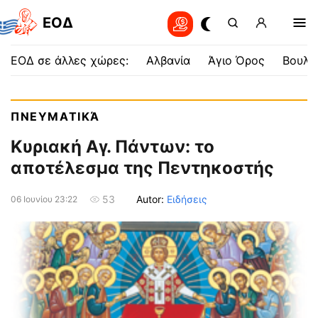
EOΔ
ΕΟΔ σε άλλες χώρες:
Αλβανία
Άγιο Όρος
Βουλγ
ΠΝΕΥΜΑΤΙΚΆ
Κυριακή Αγ. Πάντων: το
αποτέλεσμα της Πεντηκοστής
Autor:
Ειδήσεις
53
06 Ιουνίου 23:22