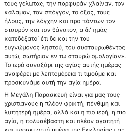
τους γέλωτας, την πορφυράν χλαίναν, τον
κάλαμον, τον σπόγγον, το όξος, τους
ήλους, την λόγχην και προ πάντων τον
σταυρόν και τον θάνατον, α δι’ ημάς
κατεδέξατο΄ έτι δε και την του
ευγνώμονος ληστού, του συσταυρωθέντος
αυτώ, σωτήριον εν τω σταυρώ ομολογίαν».
Το ιερό συναξάρι της αγίας αυτής ημέρας
αναφέρει με λεπτομέρεια τι τιμούμε και
προσκυνάμε αυτή την αγία ημέρα.
Η Μεγάλη Παρασκευή είναι για μας τους
χριστιανούς η πλέον φρικτή, πένθιμη και
λυπητερή ημέρα, αλλά και η πιο ιερή, η πιο
αγία, η πολυσέβαστη και πλέον αγαπητή
και προσκυνητή ημέρα της Εκκλησίας μας.