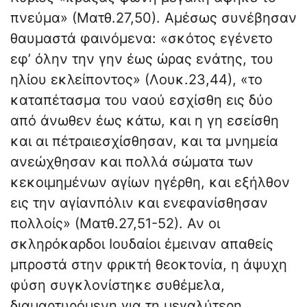
πνεύμα» (Ματθ.27,50). Αμέσως συνέβησαν
θαυμαστά φαινόμενα: «σκότος εγένετο
εφ’ όλην την γην έως ώρας ενάτης, του
ηλίου εκλείποντος» (Λουκ.23,44), «το
καταπέτασμα του ναού εσχίσθη εις δύο
από άνωθεν έως κάτω, και η γη εσείσθη
και αι πέτραιεσχίσθησαν, και τα μνημεία
ανεώχθησαν και πολλά σώματα των
κεκοιμημένων αγίων ηγέρθη, και εξήλθον
εις την αγίανπόλιν και ενεφανίσθησαν
πολλοίς» (Ματθ.27,51-52). Αν οι
σκληρόκαρδοι Ιουδαίοι έμειναν απαθείς
μπροστά στην φρικτή θεοκτονία, η άψυχη
φύση συγκλονίστηκε συθέμελα,
διαμαρτυρόμενη για τη μεγαλύτερη