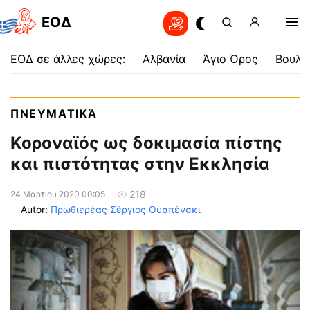
EOΔ
ΕΟΔ σε άλλες χώρες:
Αλβανία
Άγιο Όρος
Βουλγ
ΠΝΕΥΜΑΤΙΚΆ
Κοροναϊός ως δοκιμασία πίστης
και πιστότητας στην Εκκλησία
218
24 Μαρτίου 2020 00:05
Autor:
Πρωθιερέας Σέργιος Ουσπένσκι