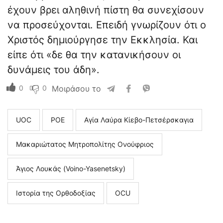
έχουν βρει αληθινή πίστη θα συνεχίσουν
να προσεύχονται. Επειδή γνωρίζουν ότι ο
Χριστός δημιούργησε την Εκκλησία. Και
είπε ότι «δε θα την κατανικήσουν οι
δυνάμεις του άδη».
0
0
Μοιράσου το
UOC
ΡΟΕ
Αγία Λαύρα Κίεβο-Πετσέρσκαγια
Μακαριώτατος Μητροπολίτης Ονούφριος
Άγιος Λουκάς (Voino-Yasenetsky)
Ιστορία της Ορθοδοξίας
ΟCU