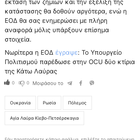
έκταση των ζημιών και την εξέλιξη της
κατάστασης θα δοθούν αργότερα, ενώ η
ΕΟΔ θα σας ενημερώσει με πλήρη
αναφορά μόλις υπάρξουν επίσημα
στοιχεία.
Νωρίτερα η ΕΟΔ
έγραψε
: Το Υπουργείο
Πολιτισμού παρέδωσε στην OCU δύο κτίρια
της Κάτω Λαύρας
0
0
Μοιράσου το
Ουκρανία
Ρωσία
Πόλεμος
Αγία Λαύρα Κίεβο-Πετσέρσκαγια
Εάν παρατηρήσετε κάποιο σφάλμα, επιλέξτε το απαιτούμενο