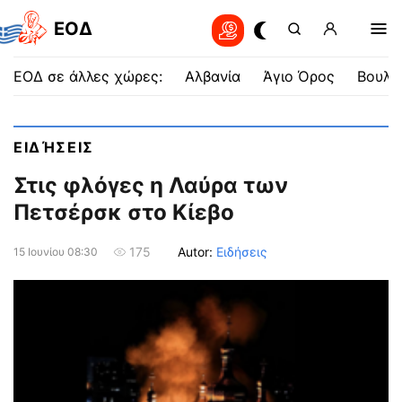
EOΔ
ΕΟΔ σε άλλες χώρες:
Αλβανία
Άγιο Όρος
Βουλγ
ΕΙΔΉΣΕΙΣ
Στις φλόγες η Λαύρα των
Πετσέρσκ στο Κίεβο
Autor:
Ειδήσεις
175
15 Ιουνίου 08:30