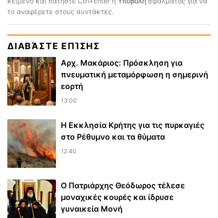
κείμενο και πατήστε Ctrl+Enter ή
Υποβολή
σφάλματος για να
το αναφέρετε στους συντάκτες.
ΔΙΑΒΆΣΤΕ ΕΠΊΣΗΣ
Αρχ. Μακάριος: Πρόσκληση για
πνευματική μεταμόρφωση η σημερινή
εορτή
13:00
Η Εκκλησία Κρήτης για τις πυρκαγιές
στο Ρέθυμνο και τα θύματα
12:40
Ο Πατριάρχης Θεόδωρος τέλεσε
μοναχικές κουρές και ίδρυσε
γυναικεία Μονή