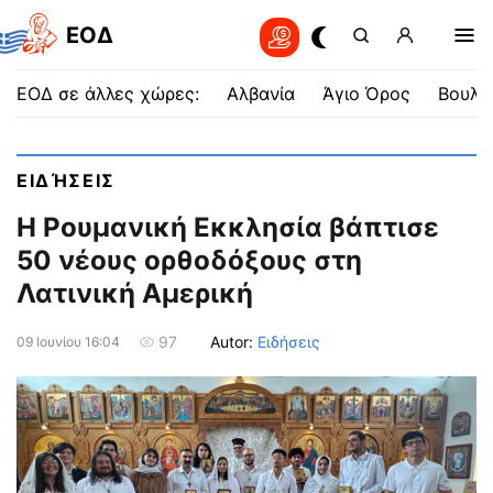
EOΔ
ΕΟΔ σε άλλες χώρες:
Αλβανία
Άγιο Όρος
Βουλγ
ΕΙΔΉΣΕΙΣ
Η Ρουμανική Εκκλησία βάπτισε
50 νέους ορθοδόξους στη
Λατινική Αμερική
Autor:
Ειδήσεις
97
09 Ιουνίου 16:04