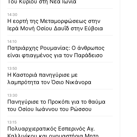
Του Κυρίου στη Νέα Ιωνία
14:30
Η εορτή της Μεταμορφώσεως στην
Ιερά Μονή Οσίου Δαυΐδ στην Εύβοια
14:10
Πατριάρχης Ρουμανίας: Ο άνθρωπος
είναι φτιαγμένος για τον Παράδεισο
13:50
Η Καστοριά πανηγύρισε με
λαμπρότητα τον Όσιο Νικάνορα
13:30
Πανηγύρισε το Προκόπι για το θαύμα
του Οσίου Ιωάννου του Ρώσσου
13:15
Πολυαρχιερατικός Εσπερινός Αγ.
Καλλινίκου και ονομαστήρια Μητρ.