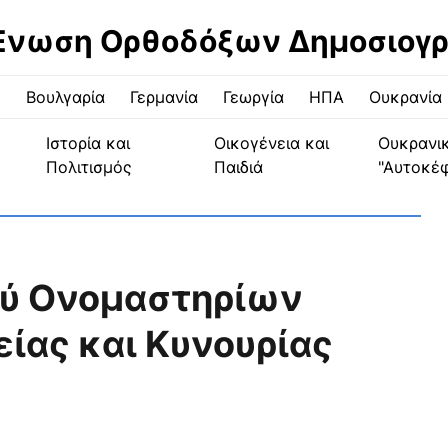
Ένωση Ορθοδόξων Δημοσιογ
ς
Βουλγαρία
Γερμανία
Γεωργία
ΗΠΑ
Ουκρανία
Ιστορία και
Οικογένεια και
Ουκρανι
Πολιτισμός
Παιδιά
"Αυτοκέ
ύ Ονομαστηρίων
ίας και Κυνουρίας