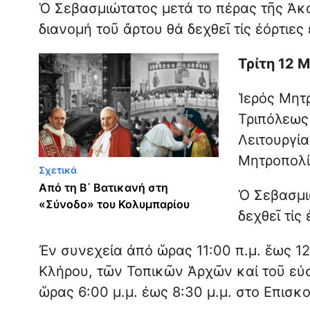
Ὁ Σεβασμιώτατος μετά το πέρας τῆς Ἀκο
διανομή τοῦ ἄρτου θά δεχθεῖ τίς ἐόρτιες
Τρίτη 12 Μ
Ἱερός Μητ
Τριπόλεως
Λειτουργί
Μητροπολί
Σχετικά
Από τη Β΄ Βατικανή στη
Ὁ Σεβασμι
«Σύνοδο» του Κολυμπαρίου
δεχθεῖ τίς 
Ἐν συνεχεία ἀπό ὥρας 11:00 π.μ. ἕως 12:
Κλήρου, τῶν Τοπικῶν Ἀρχῶν καί τοῦ εὐ
ὥρας 6:00 μ.μ. έως 8:30 μ.μ. στο Επισκο