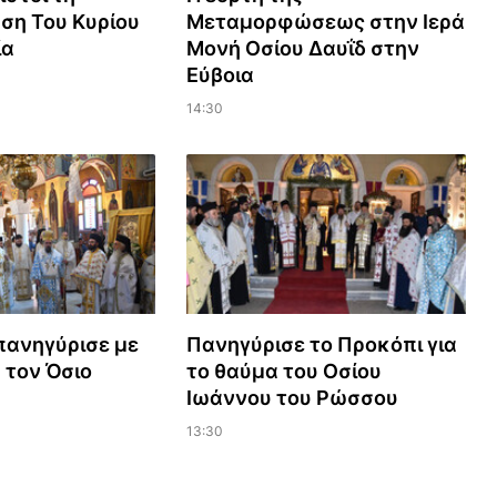
η Του Κυρίου
Μεταμορφώσεως στην Ιερά
ία
Μονή Οσίου Δαυΐδ στην
Εύβοια
14:30
πανηγύρισε με
Πανηγύρισε το Προκόπι για
 τον Όσιο
το θαύμα του Οσίου
Ιωάννου του Ρώσσου
13:30