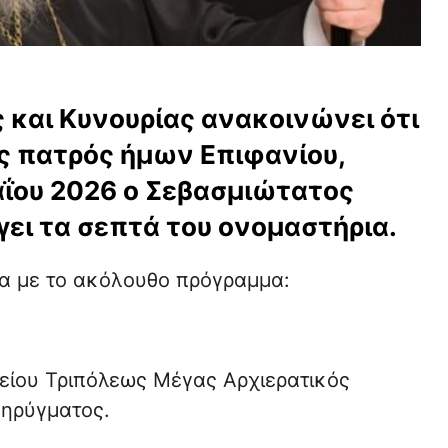
 και Κυνουρίας ανακοινώνει ότι
οις πατρός ήμων Επιφανίου,
αΐου 2026 ο Σεβασμιώτατος
γει τα σεπτά του ονομαστήρια.
 με το ακόλουθο πρόγραμμα:
είου Τριπόλεως Μέγας Αρχιερατικός
κηρύγματος.