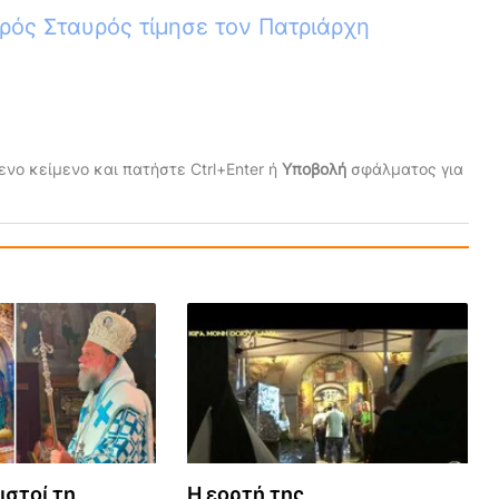
ρός Σταυρός τίμησε τον Πατριάρχη
νο κείμενο και πατήστε Ctrl+Enter ή
Υποβολή
σφάλματος για
ιστοί τη
Η εορτή της