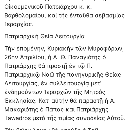
Οἰκουμενικοῦ Πατριάρχου κ. κ.
Βαρθολομαίου, καί τῆς ἐνταῦθα σεβασμίας
Ἱεραρχίας.
Πατριαρχική Θεία Λειτουργία
Τήν ἑπομένην, Κυριακήν τῶν Μυροφόρων,
26ην Ἀπριλίου, ἡ Α. Θ. Παναγιότης ὁ
Πατριάρχης θά προστῇ ἐν τῷ Π.
Πατριαρχικῷ Ναῷ τῆς πανηγυρικῆς Θείας
Λειτουργίας, ἐν συλλειτουργίᾳ μετ’
ἐνδημούντων Ἱεραρχῶν τῆς Μητρός
Ἐκκλησίας. Κατ’ αὐτήν θά παραστῇ ἡ Α.
Μακαριότης ὁ Πάπας καί Πατριάρχης
Tawadros μετά τῆς τιμίας συνοδείας Αὐτοῦ.