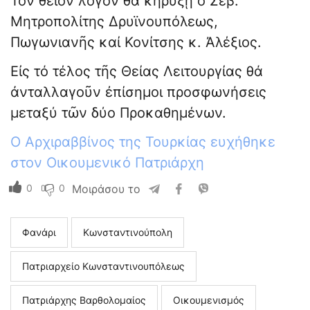
Τόν θεῖον λόγον θά κηρύξῃ ὁ Σεβ.
Μητροπολίτης Δρυϊνουπόλεως,
Πωγωνιανῆς καί Κονίτσης κ. Ἀλέξιος.
Εἰς τό τέλος τῆς Θείας Λειτουργίας θά
ἀνταλλαγοῦν ἐπίσημοι προσφωνήσεις
μεταξύ τῶν δύο Προκαθημένων.
O Αρχιραββίνος της Τουρκίας ευχήθηκε
στον Οικουμενικό Πατριάρχη
0
0
Μοιράσου το
Φανάρι
Κωνσταντινούπολη
Πατριαρχείο Κωνσταντινουπόλεως
Πατριάρχης Βαρθολομαίος
Οικουμενισμός