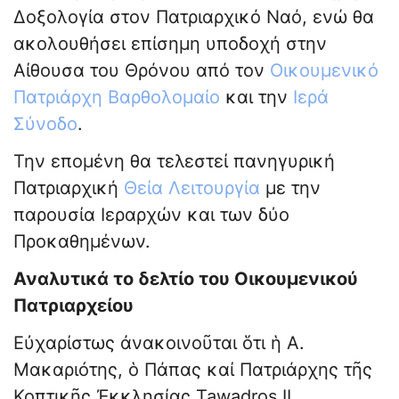
Δοξολογία στον Πατριαρχικό Ναό, ενώ θα
ακολουθήσει επίσημη υποδοχή στην
Αίθουσα του Θρόνου από τον
Οικουμενικό
Πατριάρχη Βαρθολομαίο
και την
Ιερά
Σύνοδο
.
Την επομένη θα τελεστεί πανηγυρική
Πατριαρχική
Θεία Λειτουργία
με την
παρουσία Ιεραρχών και των δύο
Προκαθημένων.
Αναλυτικά το δελτίο του Οικουμενικού
Πατριαρχείου
Εὐχαρίστως ἀνακοινοῦται ὅτι ἡ Α.
Μακαριότης, ὁ Πάπας καί Πατριάρχης τῆς
Κοπτικῆς Ἐκκλησίας Tawadros II,