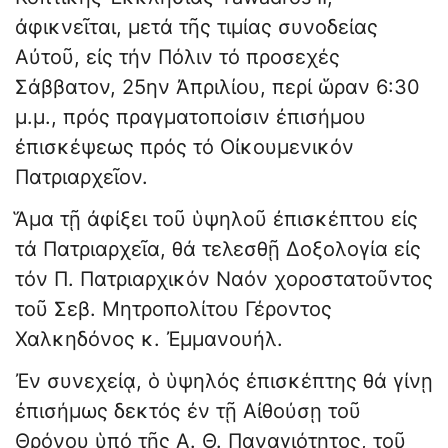
ἀφικνεῖται, μετά τῆς τιμίας συνοδείας
Αὐτοῦ, εἰς τήν Πόλιν τό προσεχές
Σάββατον, 25ην Ἀπριλίου, περί ὥραν 6:30
μ.μ., πρός πραγματοποίσιν ἐπισήμου
ἐπισκέψεως πρός τό Οἰκουμενικόν
Πατριαρχεῖον.
Ἅμα τῇ ἀφίξει τοῦ ὑψηλοῦ ἐπισκέπτου εἰς
τά Πατριαρχεῖα, θά τελεσθῇ Δοξολογία εἰς
τόν Π. Πατριαρχικόν Ναόν χοροστατοῦντος
τοῦ Σεβ. Μητροπολίτου Γέροντος
Χαλκηδόνος κ. Ἐμμανουήλ.
Ἐν συνεχείᾳ, ὁ ὑψηλός ἐπισκέπτης θά γίνῃ
ἐπισήμως δεκτός ἐν τῇ Αἰθούσῃ τοῦ
Θρόνου ὑπό τῆς Α. Θ. Παναγιότητος, τοῦ