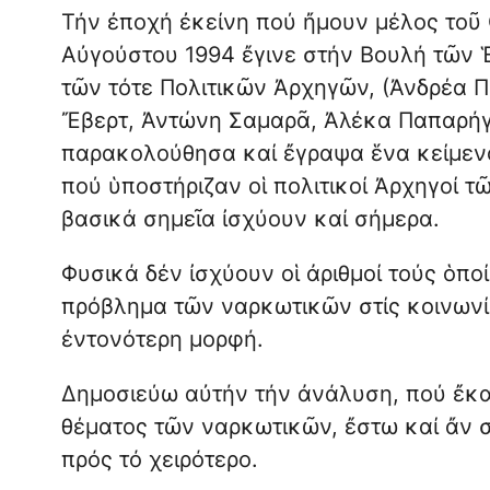
Τήν ἐποχή ἐκείνη πού ἤμουν μέλος τοῦ
Αὐγούστου 1994 ἔγινε στήν Βουλή τῶν
τῶν τότε Πολιτικῶν Ἀρχηγῶν, (Ἀνδρέα 
Ἔβερτ, Ἀντώνη Σαμαρᾶ, Ἀλέκα Παπαρήγ
παρακολούθησα καί ἔγραψα ἕνα κείμενο,
πού ὑποστήριζαν οἱ πολιτικοί Ἀρχηγοί 
βασικά σημεῖα ἰσχύουν καί σήμερα.
Φυσικά δέν ἰσχύουν οἱ ἀριθμοί τούς ὁπ
πρόβλημα τῶν ναρκωτικῶν στίς κοινωνίε
ἐντονότερη μορφή.
Δημοσιεύω αὐτήν τήν ἀνάλυση, πού ἔκανα
θέματος τῶν ναρκωτικῶν, ἔστω καί ἄν σ
πρός τό χειρότερο.