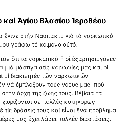
καί Ἁγίου Βλασίου Ἱεροθέου
 ἔγινε στήν Ναύπακτο γιά τά ναρκωτικά
μου γράφω τό κείμενο αύτό.
τόν ὅτι τά ναρκωτικά ἤ οἱ ἐξαρτησιογόνες
αι μιά μάστιγα στίς κοινωνίες μας καί οἱ
ί οἱ διακινητές τῶν ναρκωτικῶν
ν νά ἐμπλέξουν τούς νέους μας, πού
 στήν ἀρχή τῆς ζωῆς τους. Βέβαια τά
 χωρίζονται σέ πολλές κατηγορίες
 τίς δράσεις τους καί εἶναι ἕνα πρόβλημα
μέρες μας ἔχει λάβει πολλές διαστάσεις.