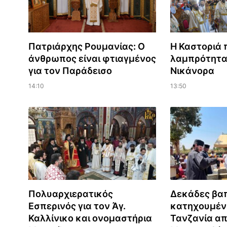
Πατριάρχης Ρουμανίας: Ο
Η Καστοριά 
άνθρωπος είναι φτιαγμένος
λαμπρότητα
για τον Παράδεισο
Νικάνορα
14:10
13:50
Πολυαρχιερατικός
Δεκάδες βαπ
Εσπερινός για τον Άγ.
κατηχουμέν
Καλλίνικο και ονομαστήρια
Τανζανία απ