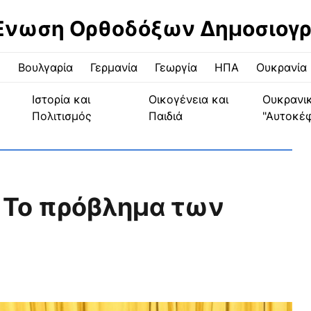
Ένωση Ορθοδόξων Δημοσιογ
ς
Βουλγαρία
Γερμανία
Γεωργία
ΗΠΑ
Ουκρανία
Ιστορία και
Οικογένεια και
Ουκρανι
Πολιτισμός
Παιδιά
"Αυτοκέ
 Το πρόβλημα των