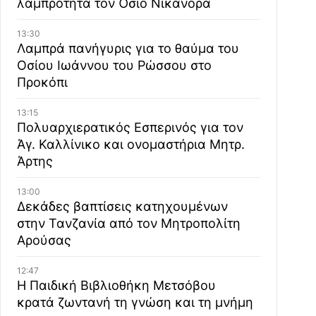
λαμπρότητα τον Όσιο Νικάνορα
13:30
Λαμπρά πανήγυρις για το θαύμα του
Οσίου Ιωάννου του Ρώσσου στο
Προκόπι
13:15
Πολυαρχιερατικός Εσπερινός για τον
Άγ. Καλλίνικο και ονομαστήρια Μητρ.
Άρτης
13:00
Δεκάδες βαπτίσεις κατηχουμένων
στην Τανζανία από τον Μητροπολίτη
Αρούσας
12:47
Η Παιδική Βιβλιοθήκη Μετσόβου
κρατά ζωντανή τη γνώση και τη μνήμη