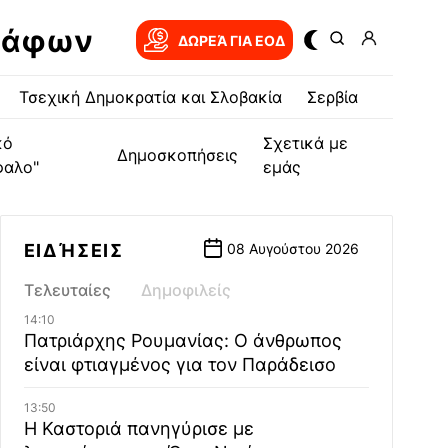
ράφων
ΔΩΡΕΆ ΓΙΑ EOΔ
Τσεχική Δημοκρατία και Σλοβακία
Σερβία
κό
Σχετικά με
Δημοσκοπήσεις
φαλο"
εμάς
ΕΙΔΉΣΕΙΣ
08 Αυγούστου 2026
Τελευταίες
Δημοφιλείς
14:10
Πατριάρχης Ρουμανίας: Ο άνθρωπος
είναι φτιαγμένος για τον Παράδεισο
13:50
Η Καστοριά πανηγύρισε με