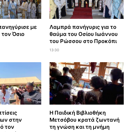
πανηγύρισε με
Λαμπρά πανήγυρις για το
 τον Όσιο
θαύμα του Οσίου Ιωάννου
του Ρώσσου στο Προκόπι
13:30
τίσεις
Η Παιδική Βιβλιοθήκη
ων στην
Μετσόβου κρατά ζωντανή
ό τον
τη γνώση και τη μνήμη