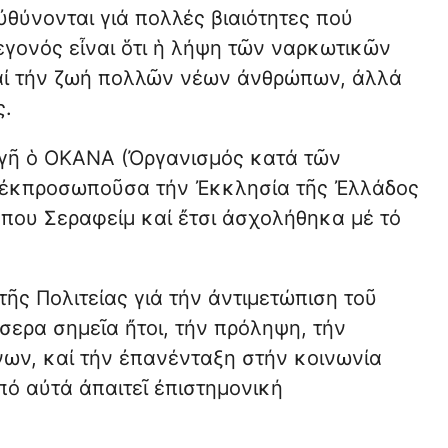
ὐθύνονται γιά πολλές βιαιότητες πού
εγονός εἶναι ὅτι ἡ λήψη τῶν ναρκωτικῶν
αί τήν ζωή πολλῶν νέων ἀνθρώπων, ἀλλά
ς.
υργῆ ὁ ΟΚΑΝΑ (Ὀργανισμός κατά τῶν
ο ἐκπροσωποῦσα τήν Ἐκκλησία τῆς Ἐλλάδος
που Σεραφείμ καί ἔτσι ἀσχολήθηκα μέ τό
ῆς Πολιτείας γιά τήν ἀντιμετώπιση τοῦ
σερα σημεῖα ἤτοι, τήν πρόληψη, τήν
ων, καί τήν ἐπανένταξη στήν κοινωνία
ό αὐτά ἀπαιτεῖ ἐπιστημονική