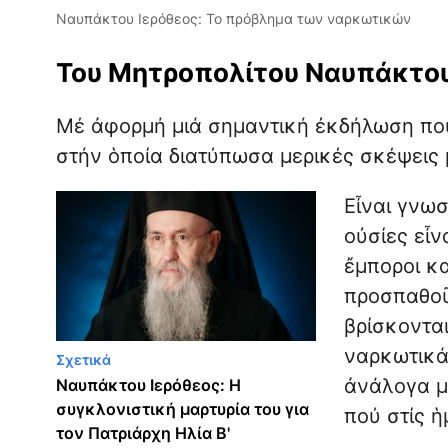
Ναυπάκτου Ιερόθεος: Το πρόβλημα των ναρκωτικών
Του Μητροπολίτου Ναυπάκτου 
Μέ ἀφορμή μιά σημαντική ἐκδήλωση πού
στήν ὁποία διατύπωσα μερικές σκέψεις 
Εἶναι γνωσ
οὐσίες εἶν
ἔμποροι κα
προσπαθοῦ
βρίσκονται
ναρκωτικά
Σχετικά
ἀνάλογα μέ
Ναυπάκτου Ιερόθεος: Η
συγκλονιστική μαρτυρία του για
πού στίς ἡ
τον Πατριάρχη Ηλία Β'