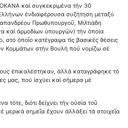
 ΟΚΑΝΑ καί συγκεκριμένα τήν 30
 Ἑλλήνων ἐνδιαφέρουσα συζήτηση μεταξύ
Παπανδρέου Πρωθυπουργοῦ, Μιλτιάδη
α καί ἁρμοδίων ὑπουργῶν) τήν ὁποία
 στό ὁποῖο κατέγραψα τίς βασικές θέσεις
τῶν Κομμάτων στήν Βουλή πού νομίζω σέ
οίους ἐπικαλέστηκαν, ἀλλά καταγράφηκε τό
ς μας, πού ἰσχύει καί σήμερα μέ
 τότε, διότι δείχνει τήν οὐσία τοῦ
έ μερικά σημεῖα ἔχουν ἀλλάξει τά στοιχεῖα