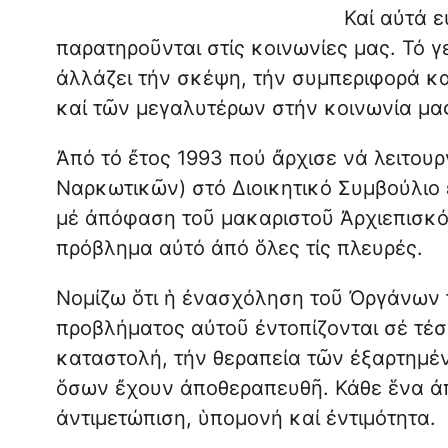
Καί αὐτά ε
παρατηροῦνται στίς κοινωνίες μας. Τό γ
ἀλλάζει τήν σκέψη, τήν συμπεριφορά κ
καί τῶν μεγαλυτέρων στήν κοινωνία μα
Ἀπό τό ἔτος 1993 πού ἄρχισε νά λειτο
Ναρκωτικῶν) στό Διοικητικό Συμβούλι
μέ ἀπόφαση τοῦ μακαριστοῦ Ἀρχιεπισκό
πρόβλημα αὐτό ἀπό ὅλες τίς πλευρές.
Νομίζω ὅτι ἡ ἐνασχόληση τοῦ Ὀργάνων τ
προβλήματος αὐτοῦ ἐντοπίζονται σέ τέσ
καταστολή, τήν θεραπεία τῶν ἐξαρτημέν
ὅσων ἔχουν ἀποθεραπευθῆ. Κάθε ἕνα ἀπ
ἀντιμετώπιση, ὑπομονή καί ἐντιμότητα.