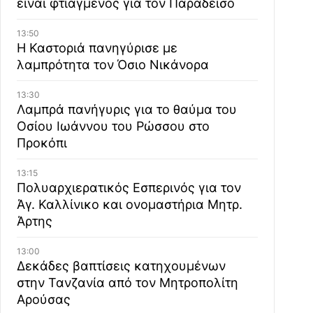
είναι φτιαγμένος για τον Παράδεισο
13:50
Η Καστοριά πανηγύρισε με
λαμπρότητα τον Όσιο Νικάνορα
13:30
Λαμπρά πανήγυρις για το θαύμα του
Οσίου Ιωάννου του Ρώσσου στο
Προκόπι
13:15
Πολυαρχιερατικός Εσπερινός για τον
Άγ. Καλλίνικο και ονομαστήρια Μητρ.
Άρτης
13:00
Δεκάδες βαπτίσεις κατηχουμένων
στην Τανζανία από τον Μητροπολίτη
Αρούσας