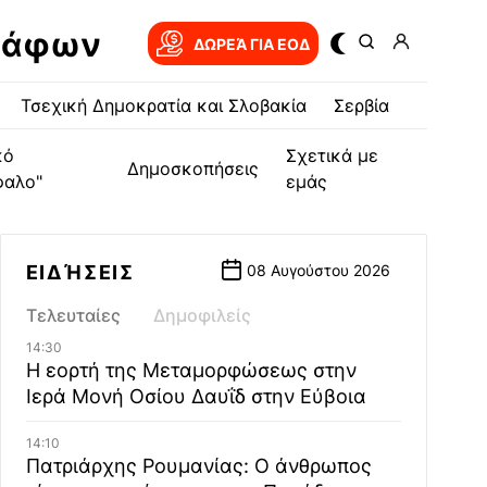
ράφων
ΔΩΡΕΆ ΓΙΑ EOΔ
Τσεχική Δημοκρατία και Σλοβακία
Σερβία
κό
Σχετικά με
Δημοσκοπήσεις
φαλο"
εμάς
ΕΙΔΉΣΕΙΣ
08 Αυγούστου 2026
Τελευταίες
Δημοφιλείς
14:30
Η εορτή της Μεταμορφώσεως στην
Ιερά Μονή Οσίου Δαυΐδ στην Εύβοια
14:10
Πατριάρχης Ρουμανίας: Ο άνθρωπος