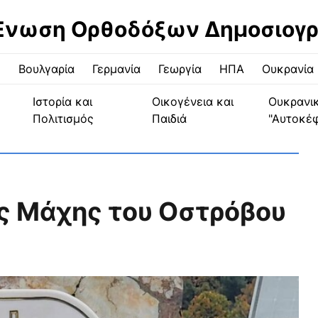
Ένωση Ορθοδόξων Δημοσιογ
ς
Βουλγαρία
Γερμανία
Γεωργία
ΗΠΑ
Ουκρανία
Ιστορία και
Οικογένεια και
Ουκρανι
Πολιτισμός
Παιδιά
"Αυτοκέ
ς Μάχης του Οστρόβου