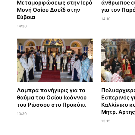
Μεταμορφώσεως στην Ιερά
άνθρωπος εί
Μονή Οσίου Δαυΐδ στην
για τον Παρ
Εύβοια
14:10
14:30
Λαμπρά πανήγυρις για το
Πολυαρχιερ
θαύμα του Οσίου Ιωάννου
Εσπερινός γι
του Ρώσσου στο Προκόπι
Καλλίνικο κ
Μητρ. Άρτης
13:30
13:15