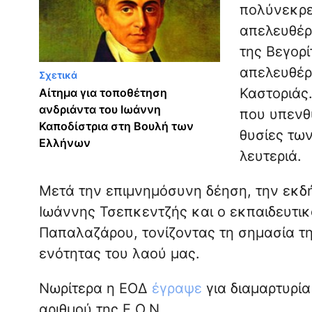
πολύνεκρε
απελευθέρ
της Βεγορί
απελευθέρ
Σχετικά
Καστοριάς.
Αίτημα για τοποθέτηση
ανδριάντα του Ιωάννη
που υπενθυ
Καποδίστρια στη Βουλή των
θυσίες τω
Ελλήνων
λευτεριά.
Μετά την επιμνημόσυνη δέηση, την εκδ
Ιωάννης Τσεπκεντζής και ο εκπαιδευτικ
Παπαλαζάρου, τονίζοντας τη σημασία τη
ενότητας του λαού μας.
Νωρίτερα η ΕΟΔ
έγραψε
για διαμαρτυρί
αριθμού της Ε.Ο.Ν.