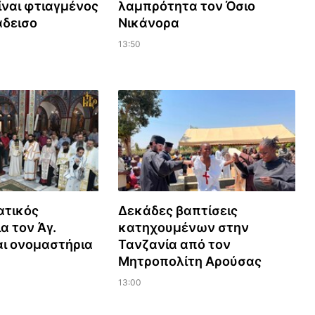
ναι φτιαγμένος
λαμπρότητα τον Όσιο
άδεισο
Νικάνορα
13:50
ατικός
Δεκάδες βαπτίσεις
α τον Άγ.
κατηχουμένων στην
αι ονομαστήρια
Τανζανία από τον
Μητροπολίτη Αρούσας
13:00