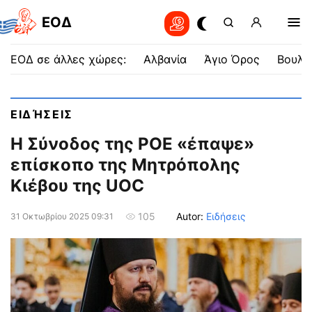
EOΔ
ΕΟΔ σε άλλες χώρες:
Αλβανία
Άγιο Όρος
Βουλγ
ΕΙΔΉΣΕΙΣ
Η Σύνοδος της ΡΟΕ «έπαψε»
επίσκοπο της Μητρόπολης
Κιέβου της UOC
Autor:
Ειδήσεις
105
31 Οκτωβρίου 2025 09:31