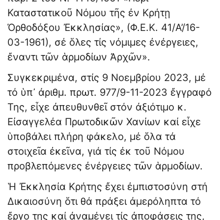
Καταστατικοῦ Νόμου τῆς ἐν Κρήτῃ
Ὀρθοδόξου Ἐκκλησίας», (Φ.Ε.Κ. 41/Α’/16-
03-1961), σέ ὅλες τίς νόμιμες ἐνέργειες,
ἔναντι τῶν ἁρμοδίων Ἀρχῶν».
Συγκεκριμένα, στίς 9 Νοεμβρίου 2023, μέ
τό ὑπ᾽ ἀριθμ. πρωτ. 977/9-11-2023 ἔγγραφό
Της, εἶχε ἀπευθυνθεῖ στόν ἀξιότιμο κ.
Εἰσαγγελέα Πρωτοδικῶν Χανίων καί εἶχε
ὑποβάλει πλήρη φάκελο, μέ ὅλα τά
στοιχεῖα ἐκεῖνα, γιά τίς ἐκ τοῦ Νόμου
προβλεπόμενες ἐνέργειες τῶν ἁρμοδίων.
Ἡ Ἐκκλησία Κρήτης ἔχει ἐμπιστοσύνη στή
Δικαιοσύνη ὅτι θά πράξει ἀμερόληπτα τό
ἔργο της καί ἀναμένει τίς ἀποφάσεις της,