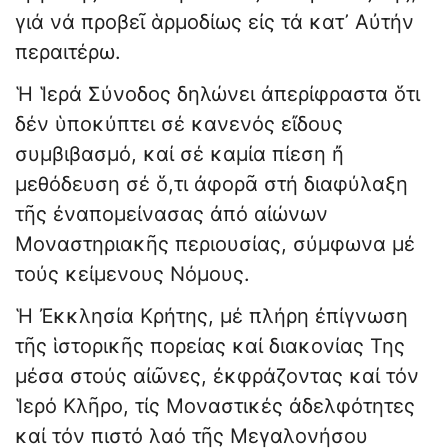
γιά νά προβεῖ ἁρμοδίως εἰς τά κατ᾽ Αὐτήν
περαιτέρω.
Ἡ Ἱερά Σύνοδος δηλώνει ἀπερίφραστα ὅτι
δέν ὑποκύπτει σέ κανενός εἴδους
συμβιβασμό, καί σέ καμία πίεση ἤ
μεθόδευση σέ ὅ,τι ἀφορᾶ στή διαφύλαξη
τῆς ἐναπομείνασας ἀπό αἰώνων
Μοναστηριακῆς περιουσίας, σύμφωνα μέ
τούς κείμενους Νόμους.
Ἡ Ἐκκλησία Κρήτης, μέ πλήρη ἐπίγνωση
τῆς ἱστορικῆς πορείας καί διακονίας Της
μέσα στούς αἰῶνες, ἐκφράζοντας καί τόν
Ἱερό Κλῆρο, τίς Μοναστικές ἀδελφότητες
καί τόν πιστό λαό τῆς Μεγαλονήσου