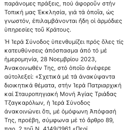
παράνομες πράξεις, πού ἀφοροῦν στήν
Τοπική μας Ἐκκλησία, γιά τά ὁποῖα, ὡς
γνωστόν, ἐπιλαμβάνονται ἤδη οἱ ἁρμόδιες
ὑπηρεσίες τοῦ Κράτους.
Ἡ Ἱερά Σύνοδος ὑπενθυμίζει πρός ὅλες τίς
κατευθύνσεις ἀπόσπασμα ἀπό τό μέ
ἡμερομηνία, 28 Νοεμβρίου 2023,
Ἀνακοινωθέν Της, στό ὁποῖο ἀνέφερε
αὐτολεξεί: «Σχετικά μέ τά ἀνακύψαντα
διοικητικά θέματα, στήν Ἱερά Πατριαρχική
καί Σταυροπηγιακή Μονή Ἀγίας Τριάδας
Τζαγκαρόλων, ἡ Ἱερά Σύνοδος
ἀνακοινώνει ὅτι, μέ ὁμόφωνη Ἀπόφασή
Της, προέβη, σύμφωνα μέ τό ἄρθρο 89,
παρ. 2 τοῦ Ν. 4149/1961 «Περί