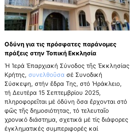
Οδύνη για τις πρόσφατες παράνομες
πράξεις στην Τοπική Εκκλησία
Ἡ Ἱερά Ἐπαρχιακή Σύνοδος τῆς Ἐκκλησίας
Κρήτης,
συνελθοῦσα
σέ Συνοδική
Σύσκεψη, στήν ἕδρα Της, στό Ἡράκλειο,
τή Δευτέρα 15 Σεπτεμβρίου 2025,
πληροφορεῖται μέ ὀδύνη ὅσα ἔρχονται στό
φῶς τῆς δημοσιότητας, τό τελευταῖο
χρονικό διάστημα, σχετικά μέ τίς διάφορες
ἐγκληματικές συμπεριφορές καί