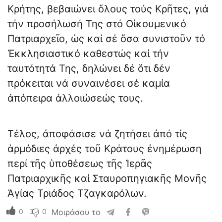
Κρήτης, βεβαιώνει ὅλους τούς Κρῆτες, γιά
τήν προσήλωσή Της στό Οἰκουμενικό
Πατριαρχεῖο, ὡς καί σέ ὅσα συνιστοῦν τό
Ἐκκλησιαστικό καθεστώς καί τήν
ταυτότητά Της, δηλώνει δέ ὅτι δέν
πρόκειται νά συναινέσει σέ καμία
ἀπόπειρα ἀλλοιώσεώς τους.
Τέλος, ἀποφάσισε νά ζητήσει ἀπό τίς
ἁρμόδιες ἀρχές τοῦ Κράτους ἐνημέρωση
περί τῆς ὑποθέσεως τῆς Ἱερᾶς
Πατριαρχικῆς καί Σταυροπηγιακῆς Μονῆς
Ἁγίας Τριάδος Τζαγκαρόλων.
0
0
Μοιράσου το