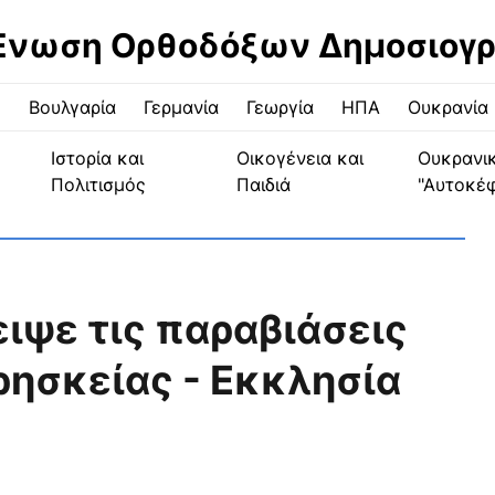
Ένωση Ορθοδόξων Δημοσιογ
ς
Βουλγαρία
Γερμανία
Γεωργία
ΗΠΑ
Ουκρανία
Ιστορία και
Οικογένεια και
Ουκρανι
Πολιτισμός
Παιδιά
"Αυτοκέ
ιψε τις παραβιάσεις
ρησκείας - Εκκλησία