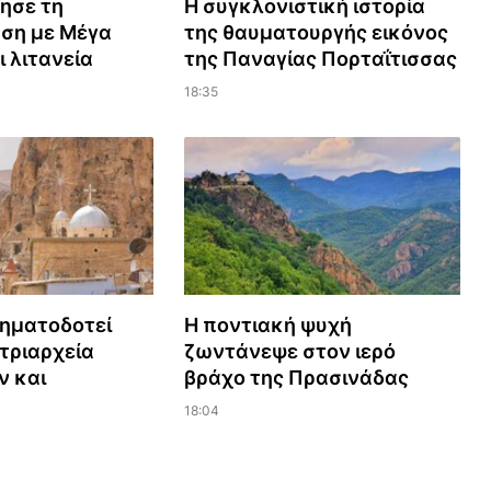
μησε τη
Η συγκλονιστική ιστορία
ση με Μέγα
της θαυματουργής εικόνος
ι λιτανεία
της Παναγίας Πορταΐτισσας
18:35
ηματοδοτεί
Η ποντιακή ψυχή
τριαρχεία
ζωντάνεψε στον ιερό
ν και
βράχο της Πρασινάδας
18:04