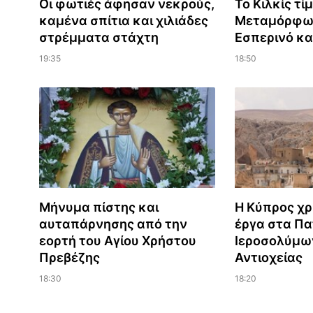
Οι φωτιές άφησαν νεκρούς,
Το Κιλκίς τί
καμένα σπίτια και χιλιάδες
Μεταμόρφω
στρέμματα στάχτη
Εσπερινό κα
19:35
18:50
Μήνυμα πίστης και
Η Κύπρος χρ
αυταπάρνησης από την
έργα στα Πα
εορτή του Αγίου Χρήστου
Ιεροσολύμω
Πρεβέζης
Αντιοχείας
18:30
18:20