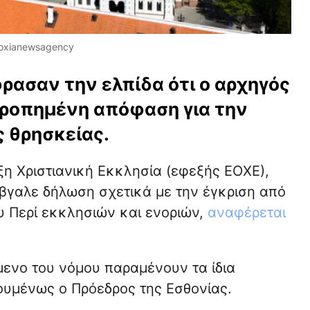
doxianewsagency
ρασαν την ελπίδα ότι ο αρχηγός
ορροπημένη απόφαση για την
ς θρησκείας.
ξη Χριστιανική Εκκλησία (εφεξής ΕΟΧΕ),
βγαλε δήλωση σχετικά με την έγκριση από
υ Περί εκκλησιών και ενοριών,
αναφέρεται
μενο του νόμου παραμένουν τα ίδια
ουμένως ο Πρόεδρος της Εσθονίας.