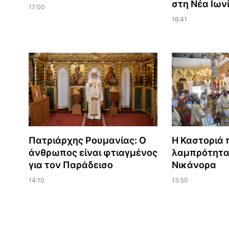
στη Νέα Ιων
17:00
16:41
Πατριάρχης Ρουμανίας: Ο
Η Καστοριά 
άνθρωπος είναι φτιαγμένος
λαμπρότητα
για τον Παράδεισο
Νικάνορα
14:10
13:50