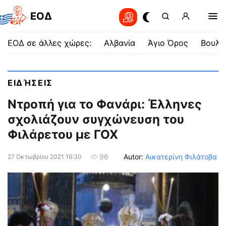
EOΔ
ΕΟΔ σε άλλες χώρες:
Αλβανία
Άγιο Όρος
Βουλγ
ΕΙΔΉΣΕΙΣ
Ντροπή για το Φανάρι: Έλληνες
σχολιάζουν συγχώνευση του
Φιλάρετου με ΓΟΧ
Autor:
Αικατερίνη Φιλάτοβα
96
27 Οκτωβρίου 2021 16:30