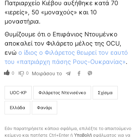
Πατριαρχείο Κιέβου αυξήθηκε κατά 70
«ιερείς», 50 «μοναχούς» και 10
μοναστήρια.
Θυμίζουμε ότι ο Επιφάνιος Ντουμένκο
αποκαλεί τον Φιλάρετο μέλος της OCU,
ενώ
ο ίδιος ο Φιλάρετος θεωρεί τον εαυτό
του «πατριάρχη πάσης Ρους-Ουκρανίας»
.
0
0
Μοιράσου το
UOC-KP
Φιλάρετος Ντενισένκο
Σχίσμα
Ελλάδα
Φανάρι
Εάν παρατηρήσετε κάποιο σφάλμα, επιλέξτε το απαιτούμενο
κείμενο και πατήστε Ctrl+Enter ή
Υποβολή
σφάλματος για να