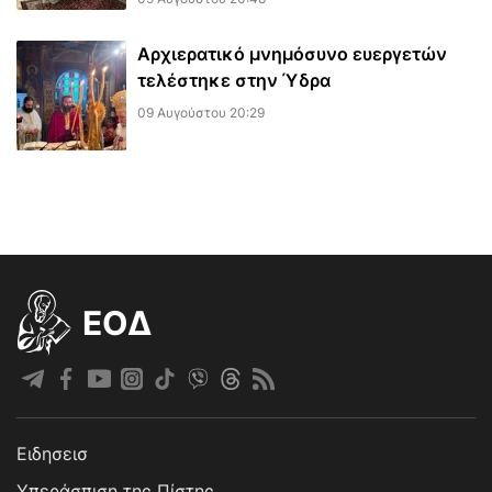
Αρχιερατικό μνημόσυνο ευεργετών
τελέστηκε στην Ύδρα
09 Αυγούστου 20:29
EOΔ
Ειδησεισ
Υπεράσπιση της Πίστης