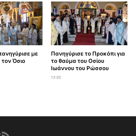
πανηγύρισε με
Πανηγύρισε το Προκόπι για
 τον Όσιο
το θαύμα του Οσίου
Ιωάννου του Ρώσσου
13:30