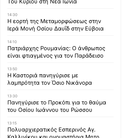
Του Κυρίου στη Νέα Ιωνία
14:30
Η εορτή της Μεταμορφώσεως στην
Ιερά Μονή Οσίου Δαυΐδ στην Εύβοια
14:10
Πατριάρχης Ρουμανίας: Ο άνθρωπος
είναι φτιαγμένος για τον Παράδεισο
13:50
Η Καστοριά πανηγύρισε με
λαμπρότητα τον Όσιο Νικάνορα
13:30
Πανηγύρισε το Προκόπι για το θαύμα
του Οσίου Ιωάννου του Ρώσσου
13:15
Πολυαρχιερατικός Εσπερινός Αγ.
Καλλινίκου και ονομαστήρια Μητρ.