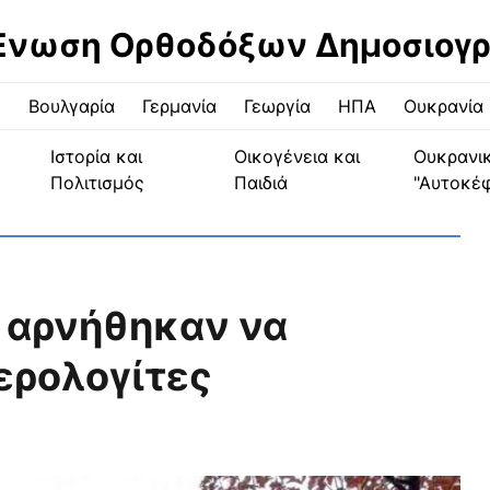
Ένωση Ορθοδόξων Δημοσιογ
ς
Βουλγαρία
Γερμανία
Γεωργία
ΗΠΑ
Ουκρανία
Ιστορία και
Οικογένεια και
Ουκρανι
Πολιτισμός
Παιδιά
"Αυτοκέ
ς αρνήθηκαν να
ερολογίτες