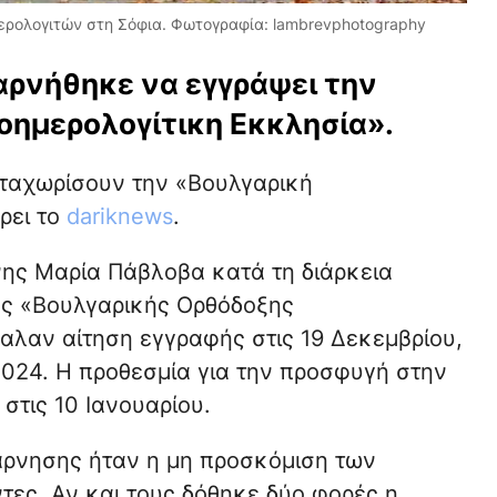
ρολογιτών στη Σόφια. Φωτογραφία: lambrevphotography
αρνήθηκε να εγγράψει την
οημερολογίτικη Εκκλησία».
ταχωρίσουν την «Βουλγαρική
ρει το
dariknews
.
ης Μαρία Πάβλοβα κατά τη διάρκεια
ης «Βουλγαρικής Ορθόδοξης
αλαν αίτηση εγγραφής στις 19 Δεκεμβρίου,
024. Η προθεσμία για την προσφυγή στην
στις 10 Ιανουαρίου.
άρνησης ήταν η μη προσκόμιση των
ες. Αν και τους δόθηκε δύο φορές η