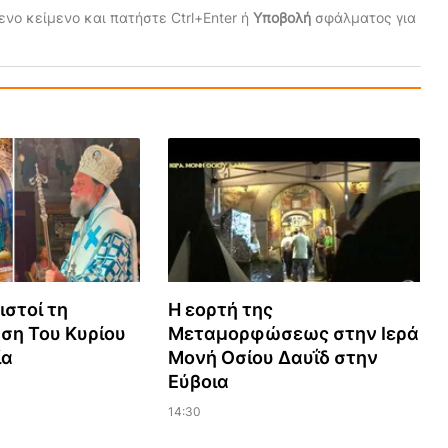
νο κείμενο και πατήστε Ctrl+Enter ή
Υποβολή
σφάλματος για
ιστοί τη
Η εορτή της
η Του Κυρίου
Μεταμορφώσεως στην Ιερά
ία
Μονή Οσίου Δαυΐδ στην
Εύβοια
14:30