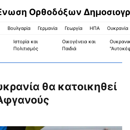
Ένωση Ορθοδόξων Δημοσιογ
ς
Βουλγαρία
Γερμανία
Γεωργία
ΗΠΑ
Ουκρανία
Ιστορία και
Οικογένεια και
Ουκρανι
Πολιτισμός
Παιδιά
"Αυτοκέ
υκρανία θα κατοικηθεί
 Αφγανούς