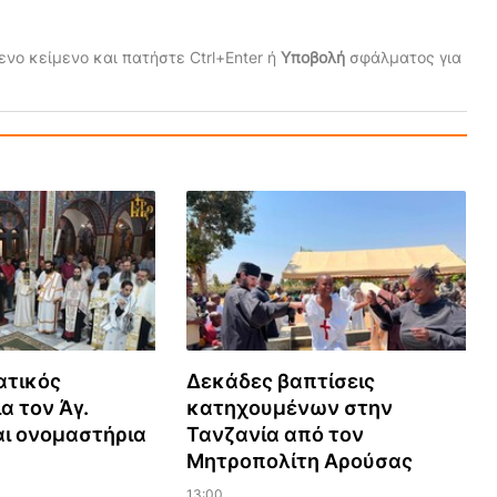
νο κείμενο και πατήστε Ctrl+Enter ή
Υποβολή
σφάλματος για
ατικός
Δεκάδες βαπτίσεις
α τον Άγ.
κατηχουμένων στην
αι ονομαστήρια
Τανζανία από τον
Μητροπολίτη Αρούσας
13:00