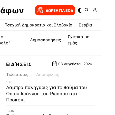
ράφων
ΔΩΡΕΆ ΓΙΑ EOΔ
Τσεχική Δημοκρατία και Σλοβακία
Σερβία
κό
Σχετικά με
Δημοσκοπήσεις
φαλο"
εμάς
ΕΙΔΉΣΕΙΣ
08 Αυγούστου 2026
Τελευταίες
Δημοφιλείς
13:30
Λαμπρά πανήγυρις για το θαύμα του
Οσίου Ιωάννου του Ρώσσου στο
Προκόπι
13:15