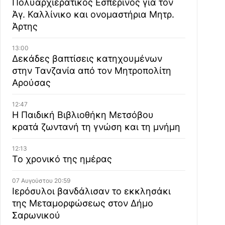
Πολυαρχιερατικός Εσπερινός για τον
Άγ. Καλλίνικο και ονομαστήρια Μητρ.
Άρτης
13:00
Δεκάδες βαπτίσεις κατηχουμένων
στην Τανζανία από τον Μητροπολίτη
Αρούσας
12:47
Η Παιδική Βιβλιοθήκη Μετσόβου
κρατά ζωντανή τη γνώση και τη μνήμη
12:13
Το χρονικό της ημέρας
07 Αυγούστου 20:59
Ιερόσυλοι βανδάλισαν το εκκλησάκι
της Μεταμορφώσεως στον Δήμο
Σαρωνικού