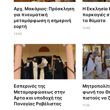
Αρχ. Μακάριος: Πρόσκληση
Η Εκκλησία Κ
για πνευματική
πυρκαγιές σ
μεταμόρφωση η σημερινή
τα θύματα
εορτή
12:40
13:00
Εσπερινός της
Μητροπολίτ
Μεταμορφώσεως στην
φωνή του Θε
Άρτα και υποδοχή της
πιστούς να 
Παναγίας Ροβέλιστας
11:55