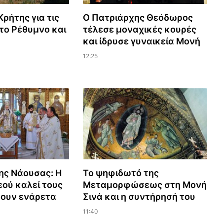
ρήτης για τις
Ο Πατριάρχης Θεόδωρος
το Ρέθυμνο και
τέλεσε μοναχικές κουρές
και ίδρυσε γυναικεία Μονή
12:25
ης Νάουσας: Η
Το ψηφιδωτό της
ού καλεί τους
Μεταμορφώσεως στη Μονή
ζουν ενάρετα
Σινά και η συντήρησή του
11:40