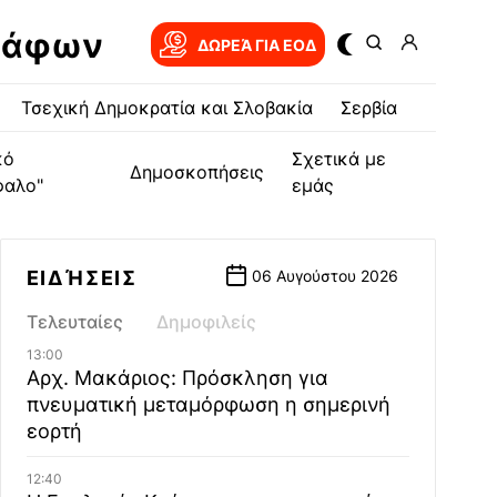
ράφων
ΔΩΡΕΆ ΓΙΑ EOΔ
Τσεχική Δημοκρατία και Σλοβακία
Σερβία
κό
Σχετικά με
Δημοσκοπήσεις
φαλο"
εμάς
ΕΙΔΉΣΕΙΣ
06 Αυγούστου 2026
Τελευταίες
Δημοφιλείς
13:00
Αρχ. Μακάριος: Πρόσκληση για
πνευματική μεταμόρφωση η σημερινή
εορτή
12:40