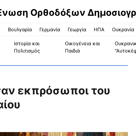
Ένωση Ορθοδόξων Δημοσιογ
ς
Βουλγαρία
Γερμανία
Γεωργία
ΗΠΑ
Ουκρανία
Ιστορία και
Οικογένεια και
Ουκρανι
Πολιτισμός
Παιδιά
"Αυτοκέ
σαν εκπρόσωποι του
αίου