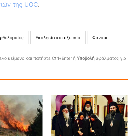
σιών της UOC
.
ρθολομαίος
Εκκλησία και εξουσία
Φανάρι
νο κείμενο και πατήστε Ctrl+Enter ή
Υποβολή
σφάλματος για