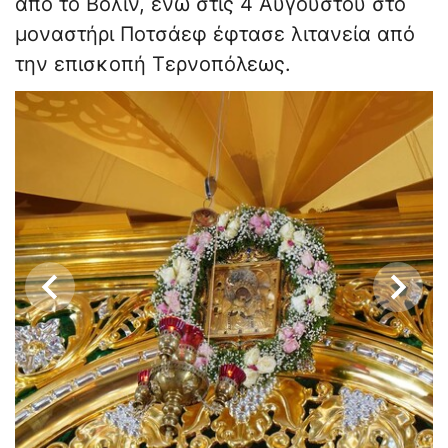
από το Βολίν, ενώ στις 4 Αυγούστου στο
μοναστήρι Ποτσάεφ έφτασε λιτανεία από
την επισκοπή Τερνοπόλεως.