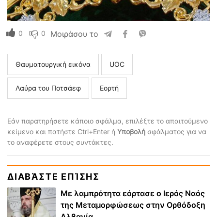
0
0
Μοιράσου το
Θαυματουργική εικόνα
UOC
Λαύρα του Ποτσάεφ
Εορτή
Εάν παρατηρήσετε κάποιο σφάλμα, επιλέξτε το απαιτούμενο
κείμενο και πατήστε Ctrl+Enter ή
Υποβολή
σφάλματος για να
το αναφέρετε στους συντάκτες.
ΔΙΑΒΆΣΤΕ ΕΠΊΣΗΣ
Με λαμπρότητα εόρτασε ο Ιερός Ναός
της Μεταμορφώσεως στην Ορθόδοξη
Αλβανία