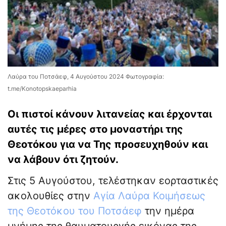
Λαύρα του Ποτσάεφ, 4 Αυγούστου 2024 Φωτογραφία:
t.me/Konotopskaeparhia
Οι πιστοί κάνουν λιτανείας και έρχονται
αυτές τις μέρες στο μοναστήρι της
Θεοτόκου για να Της προσευχηθούν και
να λάβουν ότι ζητούν.
Στις 5 Αυγούστου, τελέστηκαν εορταστικές
ακολουθίες στην
Αγία Λαύρα Κοιμήσεως
της Θεοτόκου του Ποτσάεφ
την ημέρα