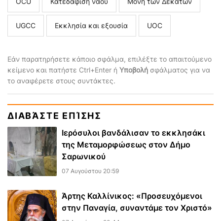
ΟCU
Κατεδάφιση ναού
Μονή των Δεκάτων
UGCC
Εκκλησία και εξουσία
UOC
Εάν παρατηρήσετε κάποιο σφάλμα, επιλέξτε το απαιτούμενο
κείμενο και πατήστε Ctrl+Enter ή
Υποβολή
σφάλματος για να
το αναφέρετε στους συντάκτες.
ΔΙΑΒΆΣΤΕ ΕΠΊΣΗΣ
Ιερόσυλοι βανδάλισαν το εκκλησάκι
της Μεταμορφώσεως στον Δήμο
Σαρωνικού
07 Αυγούστου 20:59
Άρτης Καλλίνικος: «Προσευχόμενοι
στην Παναγία, συναντάμε τον Χριστό»