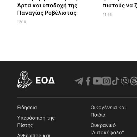
Άρτα και υποδοχή της
πιστούς να 
Παναγίας Ροβέλιστας
11:55
12:10
EOΔ
Ειδησεισ
Οικογένεια και
Παιδιά
Υπεράσπιση της
Πίστης
Ουκρανικό
"Αυτοκέφαλο"
Άνθρωπος και