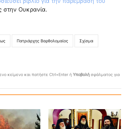
ιεύσει βιβλίο για την παρέμβαση του
ς στην Ουκρανία.
εως
Πατριάρχης Βαρθολομαίος
Σχίσμα
νο κείμενο και πατήστε Ctrl+Enter ή
Υποβολή
σφάλματος για