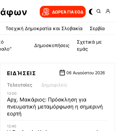
ράφων
ΔΩΡΕΆ ΓΙΑ EOΔ
Τσεχική Δημοκρατία και Σλοβακία
Σερβία
κό
Σχετικά με
Δημοσκοπήσεις
φαλο"
εμάς
ΕΙΔΉΣΕΙΣ
06 Αυγούστου 2026
Τελευταίες
Δημοφιλείς
13:00
Αρχ. Μακάριος: Πρόσκληση για
πνευματική μεταμόρφωση η σημερινή
εορτή
12:40