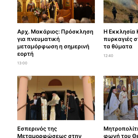
Αρχ. Μακάριος: Πρόσκληση
Η Εκκλησία Κ
για πνευματική
πυρκαγιές σ
μεταμόρφωση η σημερινή
τα θύματα
εορτή
12:40
13:00
Εσπερινός της
Μητροπολίτ
Μεταμορφώσεως στην
φωνή του Θε