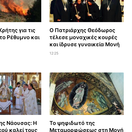
ρήτης για τις
Ο Πατριάρχης Θεόδωρος
το Ρέθυμνο και
τέλεσε μοναχικές κουρές
και ίδρυσε γυναικεία Μονή
12:25
ης Νάουσας: Η
Το ψηφιδωτό της
ού καλεί τους
Μεταμορφώσεως στη Μονή