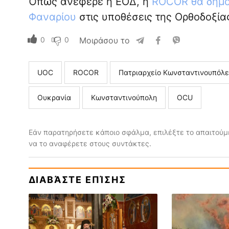
Όπως ανέφερε η ΕΟΔ, η
ROCOR θα δημοσ
Φαναρίου
στις υποθέσεις της Ορθοδοξία
0
0
Μοιράσου το
UOC
ROCOR
Πατριαρχείο Κωνσταντινουπόλ
Ουκρανία
Κωνσταντινούπολη
ΟCU
Εάν παρατηρήσετε κάποιο σφάλμα, επιλέξτε το απαιτούμε
να το αναφέρετε στους συντάκτες.
ΔΙΑΒΆΣΤΕ ΕΠΊΣΗΣ