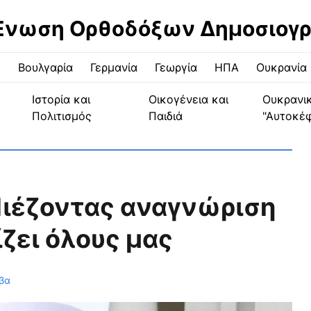
Ένωση Ορθοδόξων Δημοσιογ
ς
Βουλγαρία
Γερμανία
Γεωργία
ΗΠΑ
Ουκρανία
Ιστορία και
Οικογένεια και
Ουκρανι
Πολιτισμός
Παιδιά
"Αυτοκέ
Πιέζοντας αναγνώριση
ζει όλους μας
βα