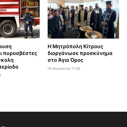
αυση
Η Μητρόπολη Κίτρους
ι πυροσβέστες
διοργάνωσε προσκύνημα
σκολη
στο Άγιο Όρος
περίοδο
05 Αυγούστου 17:26
3