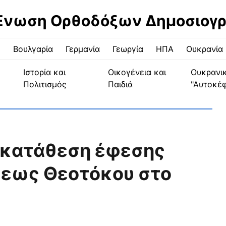
Ένωση Ορθοδόξων Δημοσιογ
ς
Βουλγαρία
Γερμανία
Γεωργία
ΗΠΑ
Ουκρανία
Ιστορία και
Οικογένεια και
Ουκρανι
Πολιτισμός
Παιδιά
"Αυτοκέ
 κατάθεση έφεσης
σεως Θεοτόκου στο