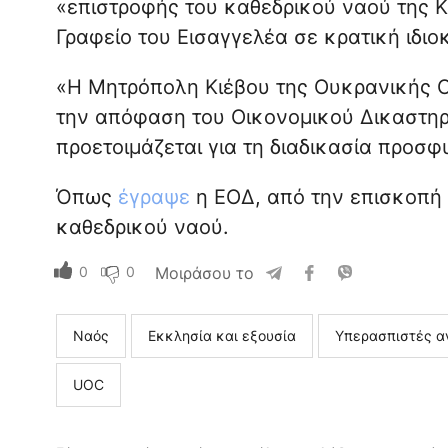
«επιστροφής του καθεδρικού ναού της 
Γραφείο του Εισαγγελέα σε κρατική ιδι
«Η Μητρόπολη Κιέβου της Ουκρανικής 
την απόφαση του Οικονομικού Δικαστηρί
προετοιμάζεται για τη διαδικασία προσφ
Όπως
έγραψε
η ΕΟΔ, από την επισκοπή 
καθεδρικού ναού.
0
0
Μοιράσου το
Ναός
Εκκλησία και εξουσία
Υπερασπιστές α
UOC