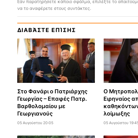
Εάν παρατηρήσετε κάποιο σφάλμα, επιλέξτε το απαιτούμε
να το αναφέρετε στους συντάκτες.
ΔΙΑΒΆΣΤΕ ΕΠΊΣΗΣ
Στο Φανάρι ο Πατριάρχης
Ο Μητροπολ
Γεωργίας – Επαφές Πατρ.
Ειρηναίος α
Βαρθολομαίου με
καθηκόντων
Γεωργιανούς
λοίμωξης
05 Αυγούστου 20:05
05 Αυγούστου 19:4