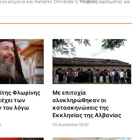
νο κείμενο και πατήστε Ctrl+Enter ή
Υποβολή
σφάλματος για
ίτης Φλωρίνης
Με επιτυχία
πέχει των
ολοκληρώθηκαν οι
 του λόγω
κατασκηνώσεις της
Εκκλησίας της Αλβανίας
5
05 Αυγούστου 19:30