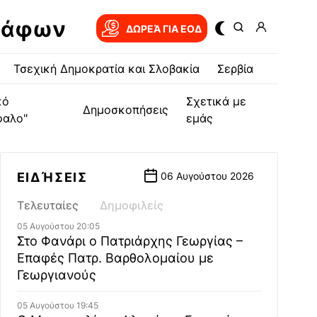
ράφων
ΔΩΡΕΆ ΓΙΑ EOΔ
Τσεχική Δημοκρατία και Σλοβακία
Σερβία
κό
Σχετικά με
Δημοσκοπήσεις
φαλο"
εμάς
ΕΙΔΉΣΕΙΣ
06 Αυγούστου 2026
Τελευταίες
Δημοφιλείς
05 Αυγούστου 20:05
Στο Φανάρι ο Πατριάρχης Γεωργίας –
Επαφές Πατρ. Βαρθολομαίου με
Γεωργιανούς
05 Αυγούστου 19:45