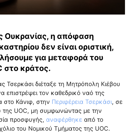
ς Ουκρανίας, η απόφαση
αστηρίου δεν είναι οριστική,
λήσουμε για μεταφορά του
 στο κράτος.
ιας Τσερκάσι διέταξε τη Μητρόπολη Κιέβου
α επιστρέψει τον καθεδρικό ναό της
α στο Κάνιφ, στην
Περιφέρεια Τσερκάσι
, σε
ου της UOC, μη συμφωνώντας με την
ασία προσφυγής,
αναφέρθηκε
από το
χόλιο του Νομικού Τμήματος της UOC.