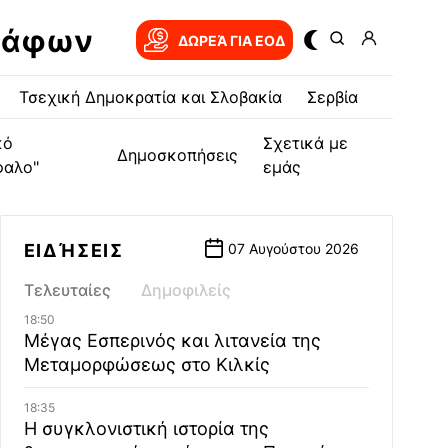
ράφων
ΔΩΡΕΆ ΓΙΑ EOΔ
Τσεχική Δημοκρατία και Σλοβακία
Σερβία
κό
Σχετικά με
Δημοσκοπήσεις
φαλο"
εμάς
ΕΙΔΉΣΕΙΣ
07 Αυγούστου 2026
Τελευταίες
Δημοφιλείς
18:50
Μέγας Εσπερινός και λιτανεία της
Μεταμορφώσεως στο Κιλκίς
18:35
Η συγκλονιστική ιστορία της