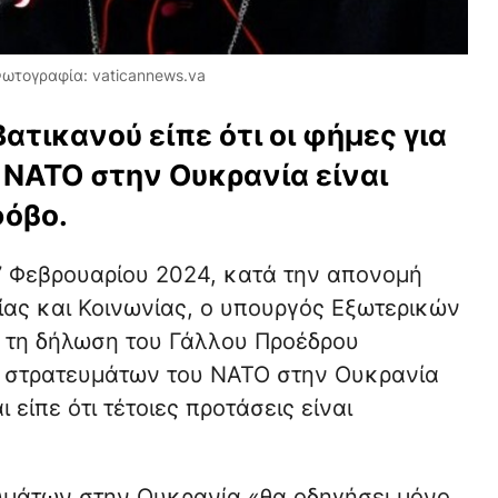
ωτογραφία: vaticannews.va
τικανού είπε ότι οι φήμες για
ΝΑΤΟ στην Ουκρανία είναι
φόβο.
27 Φεβρουαρίου 2024, κατά την απονομή
ας και Κοινωνίας, ο υπουργός Εξωτερικών
 τη δήλωση του Γάλλου Προέδρου
 στρατευμάτων του ΝΑΤΟ στην Ουκρανία
είπε ότι τέτοιες προτάσεις είναι
υμάτων στην Ουκρανία «θα οδηγήσει μόνο