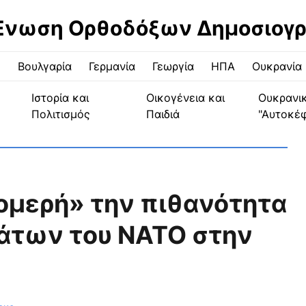
Ένωση Ορθοδόξων Δημοσιογ
ς
Βουλγαρία
Γερμανία
Γεωργία
ΗΠΑ
Ουκρανία
Ιστορία και
Οικογένεια και
Ουκρανι
Πολιτισμός
Παιδιά
"Αυτοκέ
ομερή» την πιθανότητα
άτων του ΝΑΤΟ στην