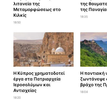
λιτανεία της
της θαυματο
Μεταμορφώσεως στο
της Παναγία
Κιλκίς
18:35
18:50
Η Κύπρος χρηματοδοτεί
Η ποντιακή 
έργα στα Πατριαρχεία
ζωντάνεψε σ
Ιεροσολύμων και
βράχο της 
Αντιοχείας
18:04
18:20