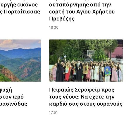
υργής εικόνος
αυταπάρνησης από την
ς Πορταΐτισσας
εορτή του Αγίου Χρήστου
Πρεβέζης
18:30
ψυχή
Πειραιώς Σεραφείμ προς
τον ιερό
τους νέους: Να έχετε την
Πρασινάδας
καρδιά σας στους ουρανούς
17:51