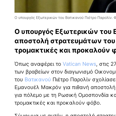
Ο υπουργός Εξωτερικών του Βατικανού Πιέτρο Παρολίν. Φ
Ο υπουργός Εξωτερικών του Βα
αποστολή στρατευμάτων του 
τρομακτικές και προκαλούν 
Όπως αναφέρει το
Vatican News
, στις 
των βραβείων στον διαγωνισμό Οικονομί
του
Βατικανού
Πιέτρο Παρολίν σχολίασε
Εμανουέλ Μακρόν για πιθανή αποστολή
για πόλεμο με τη Ρωσική Ομοσπονδία και 
τρομακτικές και προκαλούν φόβο.
Σύμφωνα με αυτόν, η αποστολή στρατε