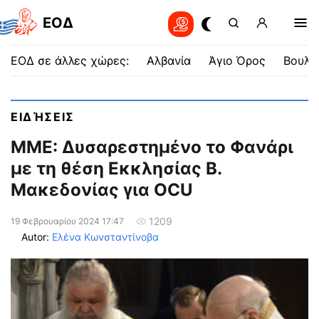
EOΔ
ΕΟΔ σε άλλες χώρες:
Αλβανία
Άγιο Όρος
Βουλγ
ΕΙΔΉΣΕΙΣ
ΜΜΕ: Δυσαρεστημένο το Φανάρι
με τη θέση Εκκλησίας Β.
Μακεδονίας για OCU
1209
19 Φεβρουαρίου 2024 17:47
Autor:
Ελένα Κωνσταντίνοβα