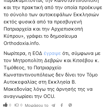
παρακάμπτοντας την Κωνσταντινούπολη
και την πρακτική από την οποία προέκυψε
το σύνολο των αυτοκεφάλων Εκκλησιών
εκτός φυσικά από τα πρεσβυγενή
Πατριαρχεία και την Αρχιεπισκοπή
Κύπρου», γράφει το δημοσίευμα
Orthodoxia.info.
Νωρίτερα, η ΕΟΔ
έγραψε
ότι, σύμφωνα με
τον Μητροπολίτη Δεβρών και Κιτσέβου κ.
Τιμόθεος, το Πατριαρχείο
Κωνσταντινουπόλεως δεν δίνει τον Τόμο
Αυτοκεφαλίας στη Εκκλησία Β.
Μακεδονίας λόγω της άρνησής της να
αναγνωρίσει την OCU.
0
0
Μοιράσου το