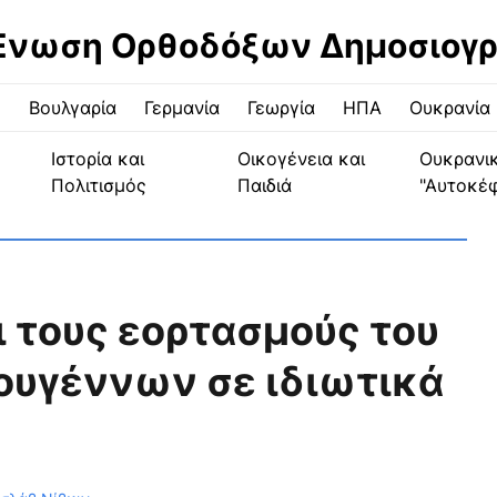
Ένωση Ορθοδόξων Δημοσιογ
ς
Βουλγαρία
Γερμανία
Γεωργία
ΗΠΑ
Ουκρανία
Ιστορία και
Οικογένεια και
Ουκρανι
Πολιτισμός
Παιδιά
"Αυτοκέ
ι τους εορτασμούς του
ουγέννων σε ιδιωτικά