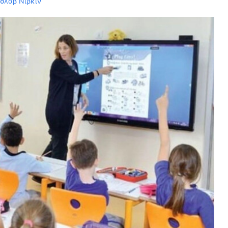
οσλάβ Νίβκιν