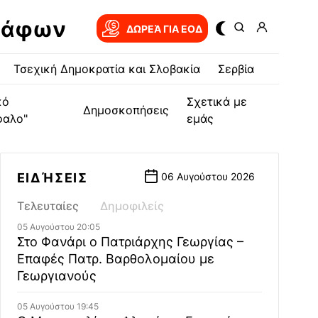
ράφων
ΔΩΡΕΆ ΓΙΑ EOΔ
Τσεχική Δημοκρατία και Σλοβακία
Σερβία
κό
Σχετικά με
Δημοσκοπήσεις
φαλο"
εμάς
ΕΙΔΉΣΕΙΣ
06 Αυγούστου 2026
Τελευταίες
Δημοφιλείς
05 Αυγούστου 20:05
Στο Φανάρι ο Πατριάρχης Γεωργίας –
Επαφές Πατρ. Βαρθολομαίου με
Γεωργιανούς
05 Αυγούστου 19:45