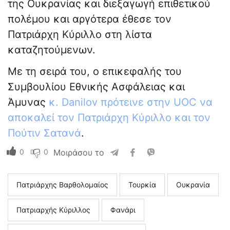
της Ουκρανίας και διεξαγωγή επιθετικού
πολέμου και αργότερα έθεσε τον
Πατριάρχη Κύριλλο στη λίστα
καταζητούμενων.
Με τη σειρά του, ο επικεφαλής του
Συμβουλίου Εθνικής Ασφάλειας και
Άμυνας
κ. Danilov πρότεινε στην UOC να
αποκαλεί τον Πατριάρχη Κύριλλο και τον
Πούτιν Σατανά
.
0
0
Μοιράσου το
Πατριάρχης Βαρθολομαίος
Τουρκία
Ουκρανία
Πατριαρχής Κύριλλος
Φανάρι