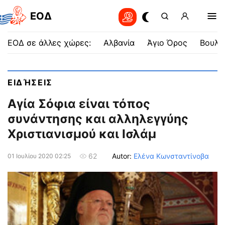
EOΔ
ΕΟΔ σε άλλες χώρες:
Αλβανία
Άγιο Όρος
Βουλγ
ΕΙΔΉΣΕΙΣ
Αγία Σόφια είναι τόπος
συνάντησης και αλληλεγγύης
Χριστιανισμού και Ισλάμ
Autor:
Ελένα Κωνσταντίνοβα
62
01 Ιουλίου 2020 02:25