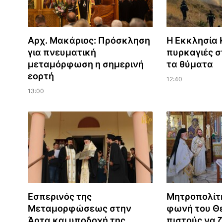
Αρχ. Μακάριος: Πρόσκληση
Η Εκκλησία Κ
για πνευματική
πυρκαγιές σ
μεταμόρφωση η σημερινή
τα θύματα
εορτή
12:40
13:00
Εσπερινός της
Μητροπολίτ
Μεταμορφώσεως στην
φωνή του Θε
Άρτα και υποδοχή της
πιστούς να 