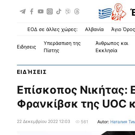
ΕΟΔ σε άλλες χώρες:
Αλβανία
Άγιο Όρο
Υπεράσπιση της
Άνθρωπος και
ειδησεις
Πίστης
Εκκλησία
ΕΙΔΉΣΕΙΣ
Επίσκοπος Νικήτας: 
Φρανκίβσκ της UOC 
22 Δεκεμβρίου 2022 12:03
Autor:
Наталия Ти
561