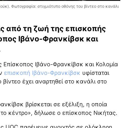
ούκ). Φωτογραφία: στιγμιότυπο οθόνης του βίντεο στο κανάλι
ις από τη ζωή της επισκοπής
κοπος Ιβάνο-Φρανκίβσκ και
.
ίς Επίσκοπος Ιβάνο-Φρανκίβσκ και Κολομία
ην
επισκοπή Ιβάνο-Φρανκίβσκ
υφίσταται
 βίντεο έχει αναρτηθεί στο κανάλι στο
νκίβσκ βρίσκεται σε εξέλιξη, η οποία
 το κέντρο», δήλωσε ο επίσκοπος Νικήτας.
ης UOC παρέμεινε ανοιχτός σε ολόκληρη