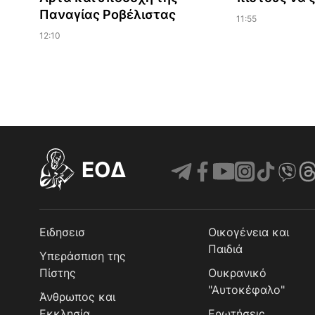
Παναγίας Ροβέλιστας
11:55
12:10
EOΔ
Ειδησεισ
Οικογένεια και
Παιδιά
Υπεράσπιση της
Πίστης
Ουκρανικό
"Αυτοκέφαλο"
Άνθρωπος και
Εκκλησία
Ερωτήσεις