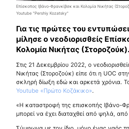
Επίσκοπος Ιβάνο-Φρανκίβσκ και Κολομία Νικήτας (Στοροζ
Youtube "Pershiy Kozatsky"
Για τις πρώτες του εντυπώσε
μίλησε ο νεοδιορισθείς Επίσ
Κολομία Νικήτας (Στοροζούκ)
Στις 21 Δεκεμβρίου 2022, ο νεοδιορισθε
Νικήτας (Στοροζούκ) είπε ότι η UOC στ
σκληρή δίωξη εδώ και αρκετά χρόνια. Το
Youtube «Πρώτο Κοζάκικο»
.
«Η καταστροφή της επισκοπής Ιβάνο-Φρα
μπορεί να έχει διαταχθεί από ψηλά, από
Σύμφωνα με τον ίδιο, μόνο ένας ναός τ