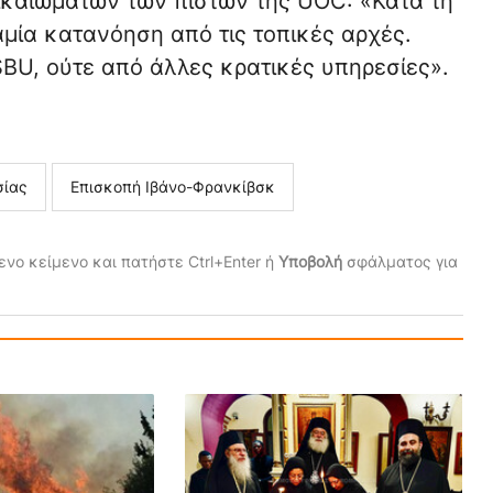
ικαιωμάτων των πιστών της UOC: «Κατά τη
μία κατανόηση από τις τοπικές αρχές.
SBU, ούτε από άλλες κρατικές υπηρεσίες».
σίας
Επισκοπή Ιβάνο-Φρανκίβσκ
νο κείμενο και πατήστε Ctrl+Enter ή
Υποβολή
σφάλματος για