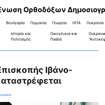
Ένωση Ορθοδόξων Δημοσιογ
ς
Βουλγαρία
Γερμανία
Γεωργία
ΗΠΑ
Ουκρανία
Ιστορία και
Οικογένεια και
Ουκρανι
Πολιτισμός
Παιδιά
"Αυτοκέ
Επισκοπής Ιβάνο-
καταστρέφεται
мошина