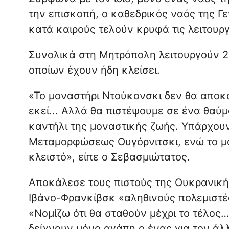
την επισκοπή, ο καθεδρικός ναός της Γε
κατά καιρούς τελούν κρυφά τις λειτουργί
Συνολικά στη Μητρόπολη λειτουργούν 29
οποίων έχουν ήδη κλείσει.
«Το μοναστήρι Ντούκονσκι δεν θα αποκ
εκεί... Αλλά θα πιστέψουμε σε ένα θαύμ
καντήλι της μοναστικής ζωής. Υπάρχουν
Μεταμορφώσεως Ουγόρνιτσκι, ενώ το μο
κλειστό», είπε ο Σεβασμιώτατος.
Αποκάλεσε τους πιστούς της Ουκρανική
Ιβάνο-Φρανκίβσκ «αληθινούς πολεμιστές
«Νομίζω ότι θα σταθούν μέχρι το τέλος…
δείχνουν μόνο αγάπη ο ένας για τον άλλ