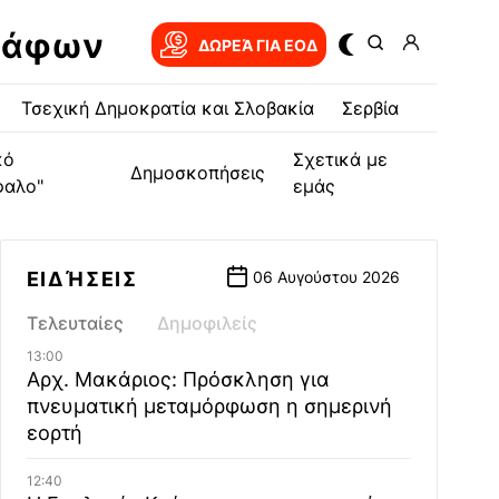
ράφων
ΔΩΡΕΆ ΓΙΑ EOΔ
Τσεχική Δημοκρατία και Σλοβακία
Σερβία
κό
Σχετικά με
Δημοσκοπήσεις
φαλο"
εμάς
ΕΙΔΉΣΕΙΣ
06 Αυγούστου 2026
Τελευταίες
Δημοφιλείς
13:00
Αρχ. Μακάριος: Πρόσκληση για
πνευματική μεταμόρφωση η σημερινή
εορτή
12:40