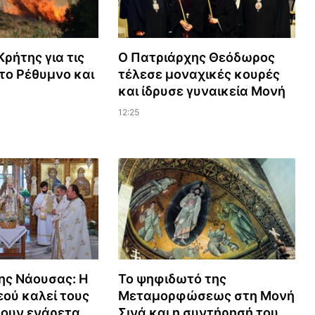
ρήτης για τις
Ο Πατριάρχης Θεόδωρος
το Ρέθυμνο και
τέλεσε μοναχικές κουρές
και ίδρυσε γυναικεία Μονή
12:25
ης Νάουσας: Η
Το ψηφιδωτό της
ού καλεί τους
Μεταμορφώσεως στη Μονή
ζουν ενάρετα
Σινά και η συντήρησή του