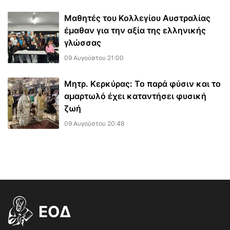
Μαθητές του Κολλεγίου Αυστραλίας
έμαθαν για την αξία της ελληνικής
γλώσσας
09 Αυγούστου 21:00
Μητρ. Κερκύρας: Το παρά φύσιν και το
αμαρτωλό έχει καταντήσει φυσική
ζωή
09 Αυγούστου 20:48
EOΔ