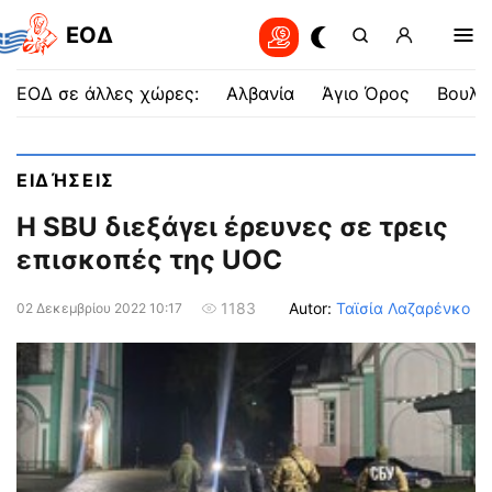
EOΔ
ΕΟΔ σε άλλες χώρες:
Αλβανία
Άγιο Όρος
Βουλγ
ΕΙΔΉΣΕΙΣ
Η SBU διεξάγει έρευνες σε τρεις
επισκοπές της UOC
Autor:
Ταϊσία Λαζαρένκο
1183
02 Δεκεμβρίου 2022 10:17