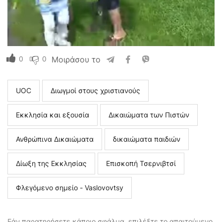
0
0
Μοιράσου το
UOC
Διωγμοί στους χριστιανούς
Εκκλησία και εξουσία
Δικαιώματα των Πιστών
Ανθρώπινα Δικαιώματα
δικαιώματα παιδιών
Δίωξη της Εκκλησίας
Επισκοπή Τσερνιβτσί
Φλεγόμενο σημείο - Vaslovovtsy
Εάν παρατηρήσετε κάποιο σφάλμα, επιλέξτε το απαιτούμενο