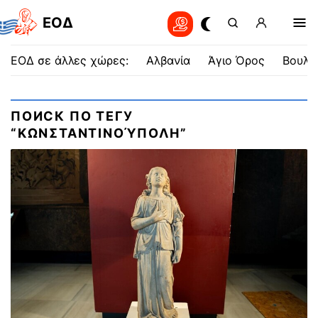
EOΔ
ΕΟΔ σε άλλες χώρες:
Αλβανία
Άγιο Όρος
Βουλγ
ПОИСК ПО ТЕГУ
“ΚΩΝΣΤΑΝΤΙΝΟΎΠΟΛΗ”