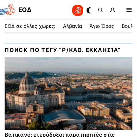
EOΔ
ΕΟΔ σε άλλες χώρες:
Αλβανία
Άγιο Όρος
Βουλγ
ПОИСК ПО ТЕГУ “Ρ/ΚΑΘ. ΕΚΚΛΗΣΊΑ”
Βατικανό: ετερόδοξοι παρατηρητές στις