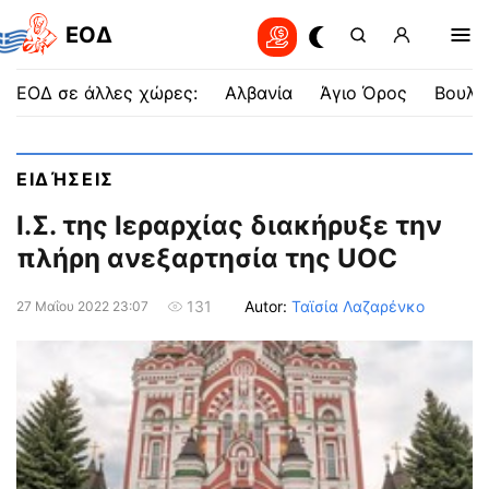
EOΔ
ΕΟΔ σε άλλες χώρες:
Αλβανία
Άγιο Όρος
Βουλγ
ΕΙΔΉΣΕΙΣ
Ι.Σ. της Ιεραρχίας διακήρυξε την
πλήρη ανεξαρτησία της UOC
Autor:
Ταϊσία Λαζαρένκο
131
27 Μαΐου 2022 23:07