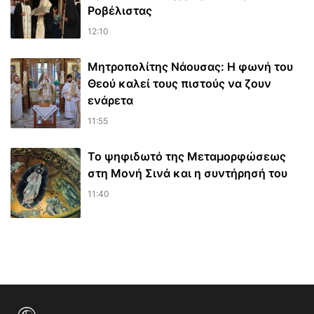
Ροβέλιστας
12:10
Μητροπολίτης Νάουσας: Η φωνή του
Θεού καλεί τους πιστούς να ζουν
ενάρετα
11:55
Το ψηφιδωτό της Μεταμορφώσεως
στη Μονή Σινά και η συντήρησή του
11:40