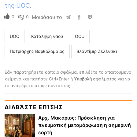
της UOC
.
0
0
Μοιράσου το
UOC
Κατάληψη ναού
ΟCU
Πατριάρχης Βαρθολομαίος
Βλαντίμιρ Ζελένσκι
Εάν παρατηρήσετε κάποιο σφάλμα, επιλέξτε το απαιτούμενο
κείμενο και πατήστε Ctrl+Enter ή
Υποβολή
σφάλματος για να
το αναφέρετε στους συντάκτες.
ΔΙΑΒΆΣΤΕ ΕΠΊΣΗΣ
Αρχ. Μακάριος: Πρόσκληση για
πνευματική μεταμόρφωση η σημερινή
εορτή