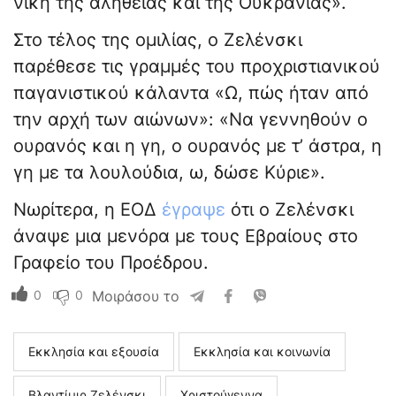
νίκη της αλήθειας και της Ουκρανίας».
Στο τέλος της ομιλίας, ο Ζελένσκι
παρέθεσε τις γραμμές του προχριστιανικού
παγανιστικού κάλαντα «Ω, πώς ήταν από
την αρχή των αιώνων»: «Να γεννηθούν ο
ουρανός και η γη, ο ουρανός με τ’ άστρα, η
γη με τα λουλούδια, ω, δώσε Κύριε».
Νωρίτερα, η ΕΟΔ
έγραψε
ότι ο Ζελένσκι
άναψε μια μενόρα με τους Εβραίους στο
Γραφείο του Προέδρου.
0
0
Μοιράσου το
Εκκλησία και εξουσία
Εκκλησία και κοινωνία
Βλαντίμιρ Ζελένσκι
Χριστούγεννα